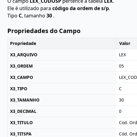
O campo
LEX_CODOSP
pertence à tabela
LEX
.
Ele é utilizado para
código da ordem de s/p
.
Tipo
C
, tamanho
30
.
Propriedades do Campo
Propriedade
Valor
X3_ARQUIVO
LEX
X3_ORDEM
05
X3_CAMPO
LEX_CO
X3_TIPO
C
X3_TAMANHO
30
X3_DECIMAL
0
X3_TITULO
Cod. Or
X3_TITSPA
Cód. Or