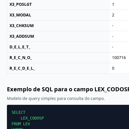
X3_POSLGT
1
X3_MODAL
2
X3_CHKSUM
-
X3_ADDSUM
-
D_E_L_E_T_
-
R_E_C_N_O_
100716
R_E_C_D_E_L_
0
Exemplo de SQL para o campo LEX_CODOS
Modelo de query simples para consulta do campo.
SELECT

    LEX_CODOSP

FROM LEX
