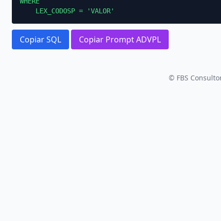
WHERE

    LEX_CODOSP = 'VALOR'
Copiar SQL
Copiar Prompt ADVPL
© FBS Consultor