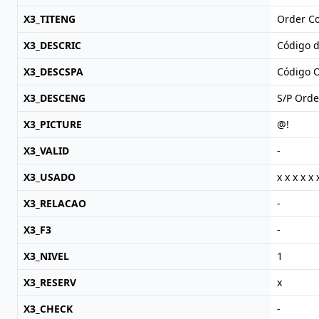
X3_TITENG
Order C
X3_DESCRIC
Código 
X3_DESCSPA
Código O
X3_DESCENG
S/P Orde
X3_PICTURE
@!
X3_VALID
-
X3_USADO
x x x x x 
X3_RELACAO
-
X3_F3
-
X3_NIVEL
1
X3_RESERV
x
X3_CHECK
-