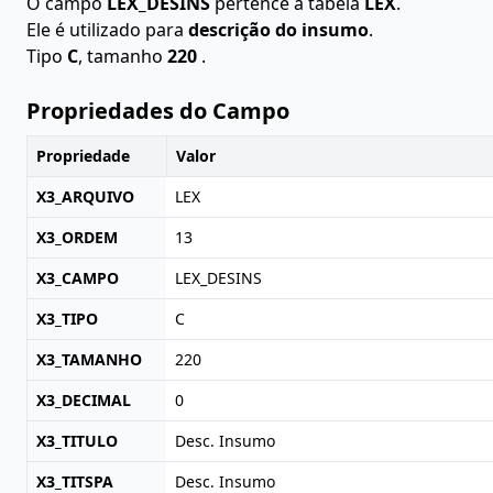
O campo
LEX_DESINS
pertence à tabela
LEX
.
Ele é utilizado para
descrição do insumo
.
Tipo
C
, tamanho
220
.
Propriedades do Campo
Propriedade
Valor
X3_ARQUIVO
LEX
X3_ORDEM
13
X3_CAMPO
LEX_DESINS
X3_TIPO
C
X3_TAMANHO
220
X3_DECIMAL
0
X3_TITULO
Desc. Insumo
X3_TITSPA
Desc. Insumo