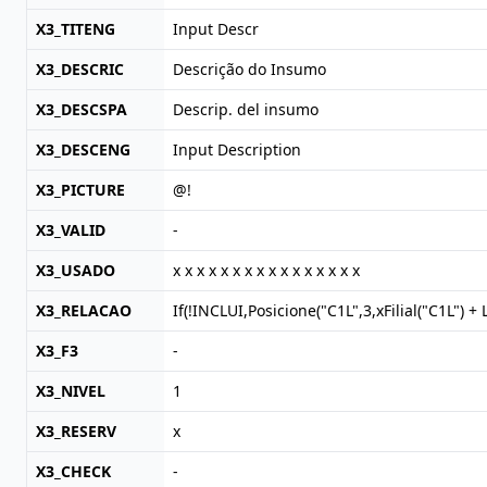
X3_TITENG
Input Descr
X3_DESCRIC
Descrição do Insumo
X3_DESCSPA
Descrip. del insumo
X3_DESCENG
Input Description
X3_PICTURE
@!
X3_VALID
-
X3_USADO
x x x x x x x x x x x x x x x x
X3_RELACAO
If(!INCLUI,Posicione("C1L",3,xFilial("C1L")
X3_F3
-
X3_NIVEL
1
X3_RESERV
x
X3_CHECK
-