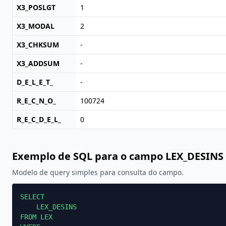
X3_POSLGT
1
X3_MODAL
2
X3_CHKSUM
-
X3_ADDSUM
-
D_E_L_E_T_
-
R_E_C_N_O_
100724
R_E_C_D_E_L_
0
Exemplo de SQL para o campo LEX_DESINS
Modelo de query simples para consulta do campo.
SELECT

    LEX_DESINS

FROM LEX
