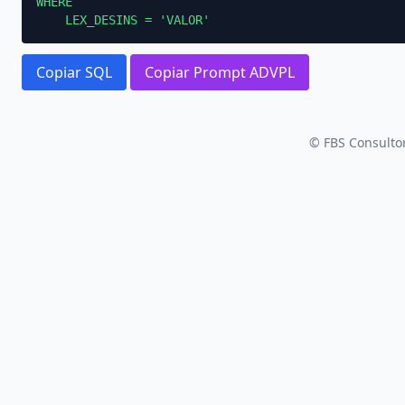
WHERE

    LEX_DESINS = 'VALOR'
Copiar SQL
Copiar Prompt ADVPL
© FBS Consultor