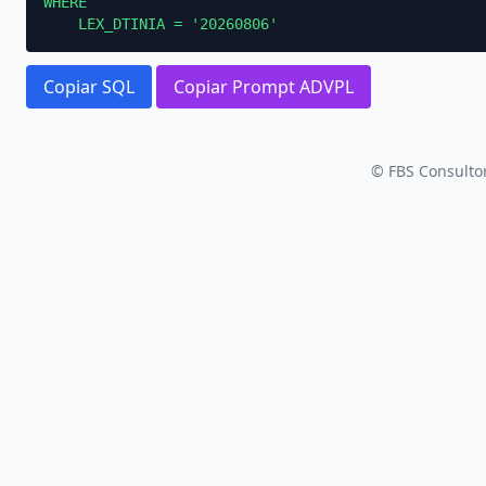
WHERE

    LEX_DTINIA = '20260806'
Copiar SQL
Copiar Prompt ADVPL
© FBS Consultor