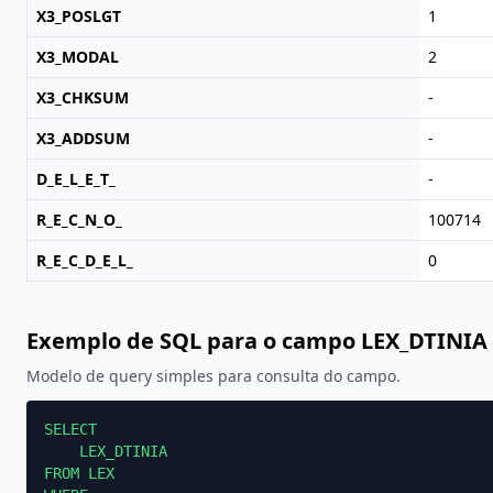
X3_POSLGT
1
X3_MODAL
2
X3_CHKSUM
-
X3_ADDSUM
-
D_E_L_E_T_
-
R_E_C_N_O_
100714
R_E_C_D_E_L_
0
Exemplo de SQL para o campo LEX_DTINIA
Modelo de query simples para consulta do campo.
SELECT

    LEX_DTINIA

FROM LEX
