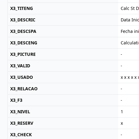
X3_TITENG
Calc St D
X3_DESCRIC
Data Ini
X3_DESCSPA
Fecha ini
X3_DESCENG
Calculat
X3_PICTURE
-
X3_VALID
-
X3_USADO
x x x x x 
X3_RELACAO
-
X3_F3
-
X3_NIVEL
1
X3_RESERV
x
X3_CHECK
-