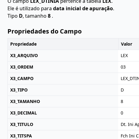
O campo
LEX_DTINIA
pertence à tabela
LEX
.
Ele é utilizado para
data inicial de apuração
.
Tipo
D
, tamanho
8
.
Propriedades do Campo
Propriedade
Valor
X3_ARQUIVO
LEX
X3_ORDEM
03
X3_CAMPO
LEX_DTI
X3_TIPO
D
X3_TAMANHO
8
X3_DECIMAL
0
X3_TITULO
Dt. Ini A
X3_TITSPA
Fch Ini C