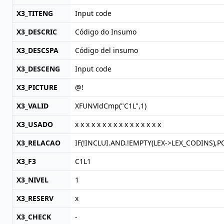
X3_TITENG
Input code
X3_DESCRIC
Código do Insumo
X3_DESCSPA
Código del insumo
X3_DESCENG
Input code
X3_PICTURE
@!
X3_VALID
XFUNVldCmp("C1L",1)
X3_USADO
x x x x x x x x x x x x x x x x
X3_RELACAO
IF(!INCLUI.AND.!EMPTY(LEX->LEX_CODINS),PO
X3_F3
C1L1
X3_NIVEL
1
X3_RESERV
x
X3_CHECK
-