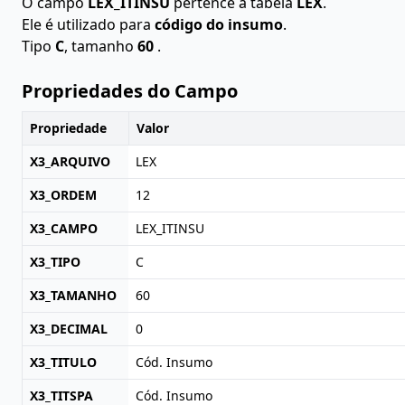
O campo
LEX_ITINSU
pertence à tabela
LEX
.
Ele é utilizado para
código do insumo
.
Tipo
C
, tamanho
60
.
Propriedades do Campo
Propriedade
Valor
X3_ARQUIVO
LEX
X3_ORDEM
12
X3_CAMPO
LEX_ITINSU
X3_TIPO
C
X3_TAMANHO
60
X3_DECIMAL
0
X3_TITULO
Cód. Insumo
X3_TITSPA
Cód. Insumo