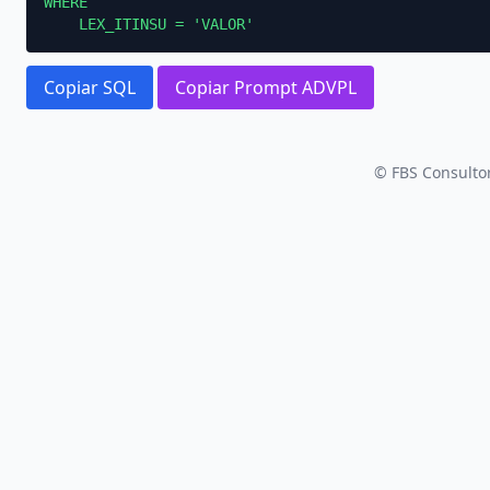
WHERE

    LEX_ITINSU = 'VALOR'
Copiar SQL
Copiar Prompt ADVPL
© FBS Consultor