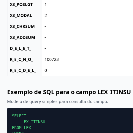
X3_POSLGT
1
X3_MODAL
2
X3_CHKSUM
-
X3_ADDSUM
-
D_E_L_E_T_
-
R_E_C_N_O_
100723
R_E_C_D_E_L_
0
Exemplo de SQL para o campo LEX_ITINSU
Modelo de query simples para consulta do campo.
SELECT

    LEX_ITINSU

FROM LEX
