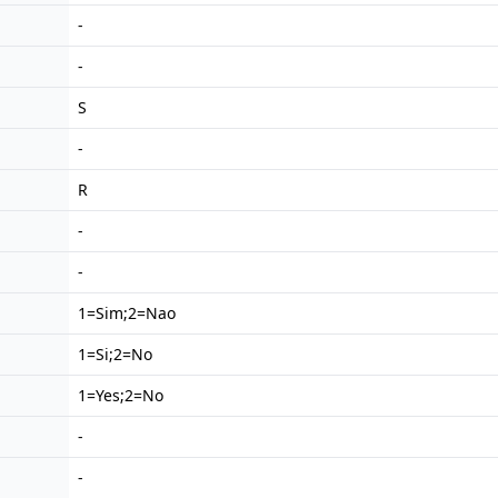
-
-
S
-
R
-
-
1=Sim;2=Nao
1=Si;2=No
1=Yes;2=No
-
-