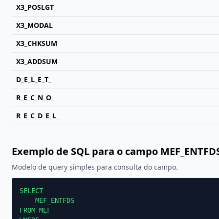
X3_POSLGT
X3_MODAL
X3_CHKSUM
X3_ADDSUM
D_E_L_E_T_
R_E_C_N_O_
R_E_C_D_E_L_
Exemplo de SQL para o campo MEF_ENTFD
Modelo de query simples para consulta do campo.
SELECT

    MEF_ENTFDS

FROM MEF
