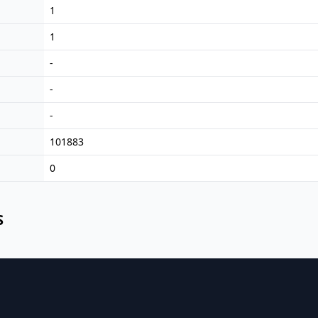
1
1
-
-
-
101883
0
S