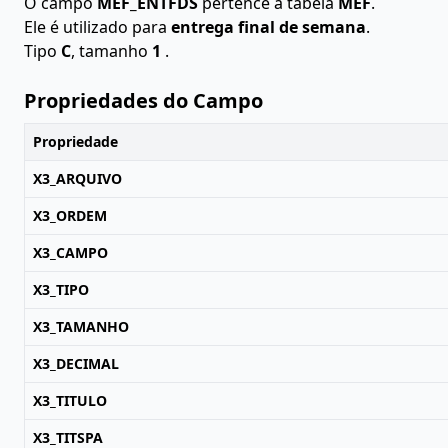
O campo
MEF_ENTFDS
pertence à tabela
MEF
.
Ele é utilizado para
entrega final de semana
.
Tipo
C
, tamanho
1
.
Propriedades do Campo
Propriedade
X3_ARQUIVO
X3_ORDEM
X3_CAMPO
X3_TIPO
X3_TAMANHO
X3_DECIMAL
X3_TITULO
X3_TITSPA