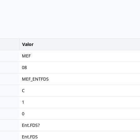
Valor
MEF
08
MEF_ENTFDS
C
1
0
Ent.FDS?
Ent.FDS