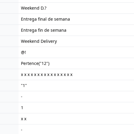
Weekend D.?
Entrega final de semana
Entrega fin de semana
Weekend Delivery
@!
Pertence("12")
x x x x x x x x x x x x x x x x
"1"
-
1
x x
-