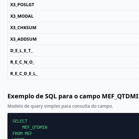
X3_POSLGT
X3_MODAL
X3_CHKSUM
X3_ADDSUM
D_E_L_E_T_
R_E_C_N_O_
R_E_C_D_E_L_
Exemplo de SQL para o campo MEF_QTDM
Modelo de query simples para consulta do campo.
SELECT

    MEF_QTDMIN

FROM MEF
