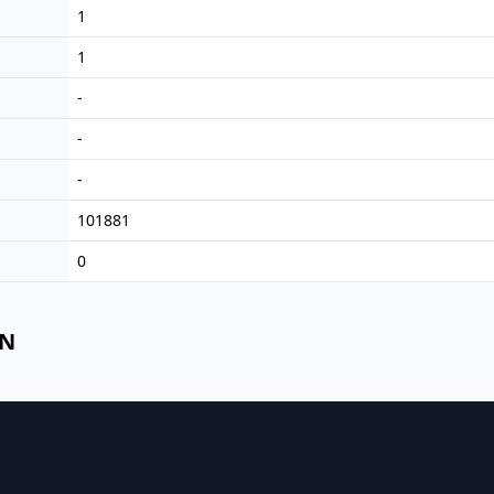
1
1
-
-
-
101881
0
IN