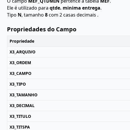
O campo
MEF_QTDMIN
pertence à tabela
MEF
.
Ele é utilizado para
qtde. minima entrega
.
Tipo
N
, tamanho
8
com 2 casas decimais .
Propriedades do Campo
Propriedade
X3_ARQUIVO
X3_ORDEM
X3_CAMPO
X3_TIPO
X3_TAMANHO
X3_DECIMAL
X3_TITULO
X3_TITSPA