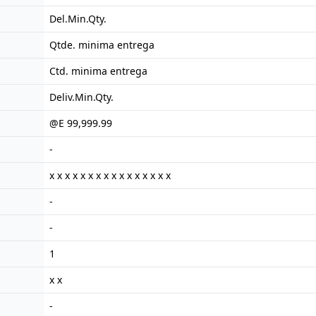
Del.Min.Qty.
Qtde. minima entrega
Ctd. minima entrega
Deliv.Min.Qty.
@E 99,999.99
-
x x x x x x x x x x x x x x x x
-
-
1
x x
-