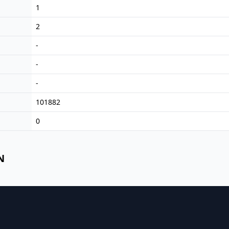
1
2
-
-
-
101882
0
N