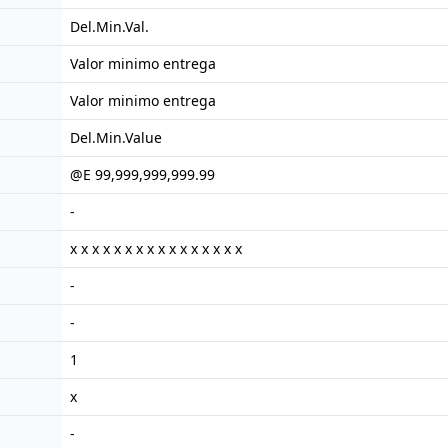
Del.Min.Val.
Valor minimo entrega
Valor minimo entrega
Del.Min.Value
@E 99,999,999,999.99
-
x x x x x x x x x x x x x x x x
-
-
1
x
-