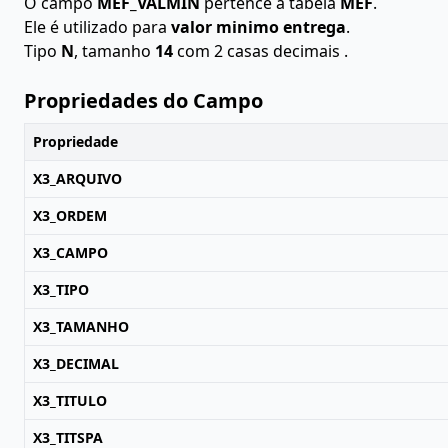
O campo
MEF_VALMIN
pertence à tabela
MEF
.
Ele é utilizado para
valor minimo entrega
.
Tipo
N
, tamanho
14
com 2 casas decimais .
Propriedades do Campo
Propriedade
X3_ARQUIVO
X3_ORDEM
X3_CAMPO
X3_TIPO
X3_TAMANHO
X3_DECIMAL
X3_TITULO
X3_TITSPA