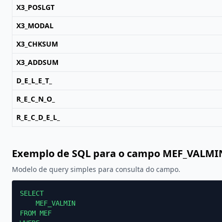
X3_POSLGT
X3_MODAL
X3_CHKSUM
X3_ADDSUM
D_E_L_E_T_
R_E_C_N_O_
R_E_C_D_E_L_
Exemplo de SQL para o campo MEF_VALMI
Modelo de query simples para consulta do campo.
SELECT

    MEF_VALMIN

FROM MEF
