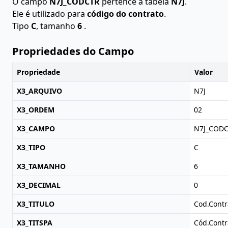
O campo
N7J_CODCTR
pertence à tabela
N7J
.
Ele é utilizado para
código do contrato
.
Tipo
C
, tamanho
6
.
Propriedades do Campo
Propriedade
Valor
X3_ARQUIVO
N7J
X3_ORDEM
02
X3_CAMPO
N7J_COD
X3_TIPO
C
X3_TAMANHO
6
X3_DECIMAL
0
X3_TITULO
Cod.Contr
X3_TITSPA
Cód.Contr