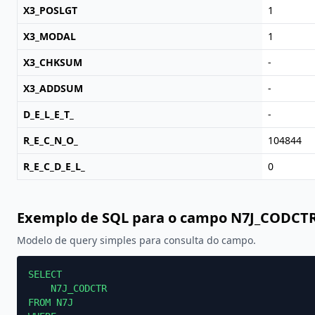
X3_POSLGT
1
X3_MODAL
1
X3_CHKSUM
-
X3_ADDSUM
-
D_E_L_E_T_
-
R_E_C_N_O_
104844
R_E_C_D_E_L_
0
Exemplo de SQL para o campo N7J_CODCT
Modelo de query simples para consulta do campo.
SELECT

    N7J_CODCTR

FROM N7J
