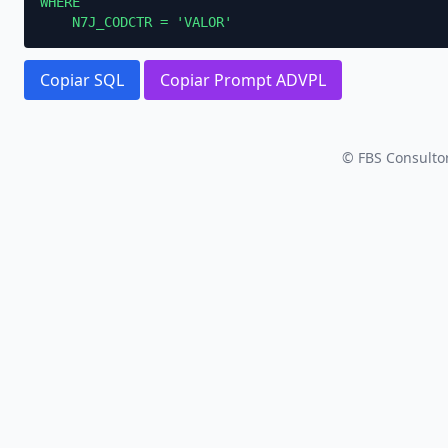
WHERE

    N7J_CODCTR = 'VALOR'
Copiar SQL
Copiar Prompt ADVPL
© FBS Consultor