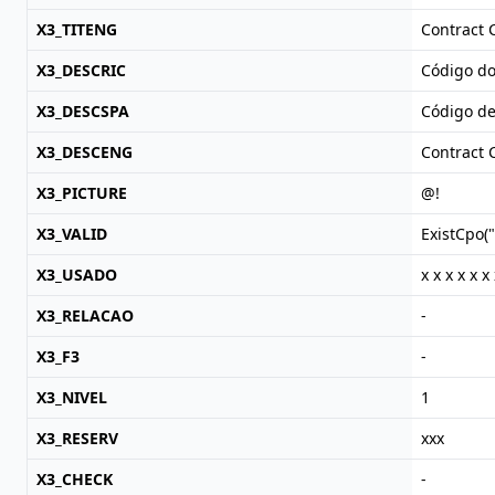
X3_TITENG
Contract 
X3_DESCRIC
Código do
X3_DESCSPA
Código de
X3_DESCENG
Contract 
X3_PICTURE
@!
X3_VALID
ExistCpo(
X3_USADO
x x x x x x 
X3_RELACAO
-
X3_F3
-
X3_NIVEL
1
X3_RESERV
xxx
X3_CHECK
-