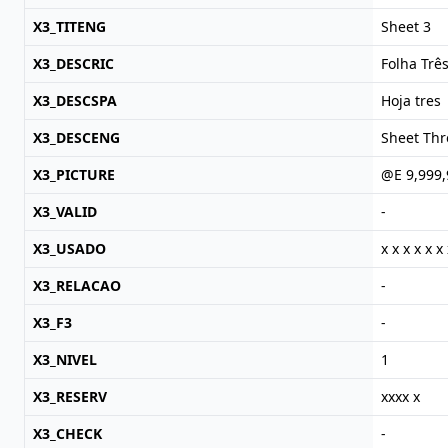
X3_TITENG
Sheet 3
X3_DESCRIC
Folha Trê
X3_DESCSPA
Hoja tres
X3_DESCENG
Sheet Thr
X3_PICTURE
@E 9,999,
X3_VALID
-
X3_USADO
x x x x x x 
X3_RELACAO
-
X3_F3
-
X3_NIVEL
1
X3_RESERV
xxxx x
X3_CHECK
-