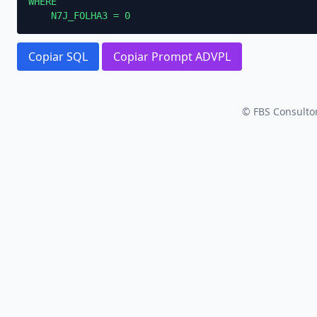
WHERE

    N7J_FOLHA3 = 0
Copiar SQL
Copiar Prompt ADVPL
© FBS Consultor