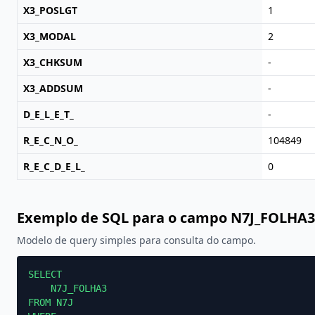
X3_POSLGT
1
X3_MODAL
2
X3_CHKSUM
-
X3_ADDSUM
-
D_E_L_E_T_
-
R_E_C_N_O_
104849
R_E_C_D_E_L_
0
Exemplo de SQL para o campo N7J_FOLHA3
Modelo de query simples para consulta do campo.
SELECT

    N7J_FOLHA3

FROM N7J
