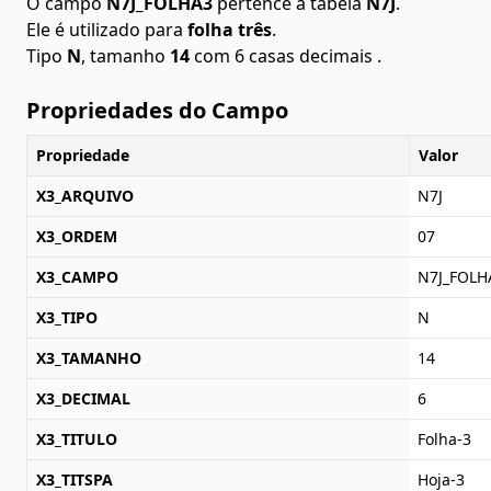
O campo
N7J_FOLHA3
pertence à tabela
N7J
.
Ele é utilizado para
folha três
.
Tipo
N
, tamanho
14
com 6 casas decimais .
Propriedades do Campo
Propriedade
Valor
X3_ARQUIVO
N7J
X3_ORDEM
07
X3_CAMPO
N7J_FOLH
X3_TIPO
N
X3_TAMANHO
14
X3_DECIMAL
6
X3_TITULO
Folha-3
X3_TITSPA
Hoja-3