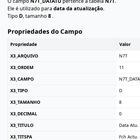
O campo
N7T_DATATU
pertence à tabela
N7T
.
Ele é utilizado para
data da atualização
.
Tipo
D
, tamanho
8
.
Propriedades do Campo
Propriedade
Valor
X3_ARQUIVO
N7T
X3_ORDEM
11
X3_CAMPO
N7T_DAT
X3_TIPO
D
X3_TAMANHO
8
X3_DECIMAL
0
X3_TITULO
Data Atu.
X3_TITSPA
Fch Actu.