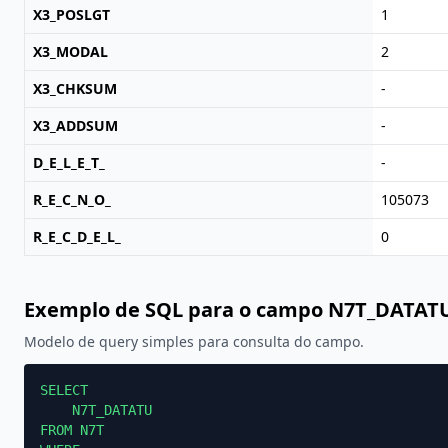
X3_POSLGT
1
X3_MODAL
2
X3_CHKSUM
-
X3_ADDSUM
-
D_E_L_E_T_
-
R_E_C_N_O_
105073
R_E_C_D_E_L_
0
Exemplo de SQL para o campo N7T_DATAT
Modelo de query simples para consulta do campo.
SELECT

    N7T_DATATU

FROM N7T
