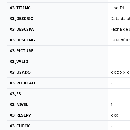
X3_TITENG
Upd Dt
X3_DESCRIC
Data da a
X3_DESCSPA
Fecha de 
X3_DESCENG
Date of u
X3_PICTURE
-
X3_VALID
-
X3_USADO
x x x x x x 
X3_RELACAO
-
X3_F3
-
X3_NIVEL
1
X3_RESERV
x xx
X3_CHECK
-