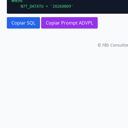
WHERE

    N7T_DATATU = '20260809'
Copiar SQL
Copiar Prompt ADVPL
© FBS Consultor