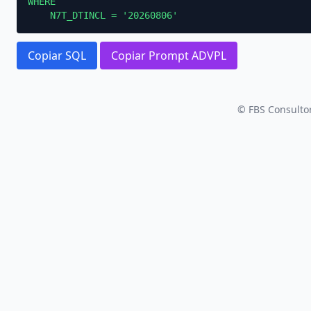
WHERE

    N7T_DTINCL = '20260806'
Copiar SQL
Copiar Prompt ADVPL
© FBS Consultor