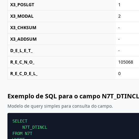
X3_POSLGT
1
X3_MODAL
2
X3_CHKSUM
-
X3_ADDSUM
-
D_E_L_E_T_
-
R_E_C_N_O_
105068
R_E_C_D_E_L_
0
Exemplo de SQL para o campo N7T_DTINC
Modelo de query simples para consulta do campo.
SELECT

    N7T_DTINCL

FROM N7T
