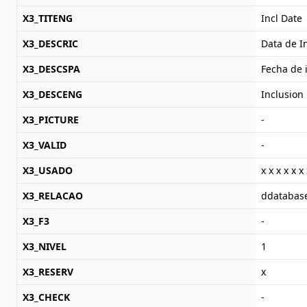
X3_TITENG
Incl Date
X3_DESCRIC
Data de I
X3_DESCSPA
Fecha de 
X3_DESCENG
Inclusion
X3_PICTURE
-
X3_VALID
-
X3_USADO
x x x x x x 
X3_RELACAO
ddatabas
X3_F3
-
X3_NIVEL
1
X3_RESERV
x
X3_CHECK
-