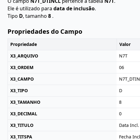
O campo
N7T_DTINCL
pertence à tabela
N7T
.
Ele é utilizado para
data de inclusão
.
Tipo
D
, tamanho
8
.
Propriedades do Campo
Propriedade
Valor
X3_ARQUIVO
N7T
X3_ORDEM
06
X3_CAMPO
N7T_DTIN
X3_TIPO
D
X3_TAMANHO
8
X3_DECIMAL
0
X3_TITULO
Data Incl.
X3_TITSPA
Fecha Incl