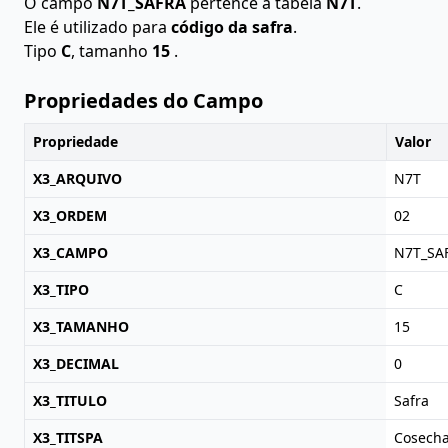
O campo
N7T_SAFRA
pertence à tabela
N7T
.
Ele é utilizado para
código da safra
.
Tipo
C
, tamanho
15
.
Propriedades do Campo
Propriedade
Valor
X3_ARQUIVO
N7T
X3_ORDEM
02
X3_CAMPO
N7T_SA
X3_TIPO
C
X3_TAMANHO
15
X3_DECIMAL
0
X3_TITULO
Safra
X3_TITSPA
Cosech