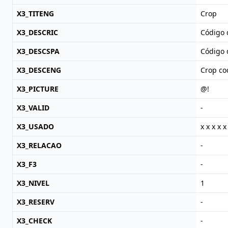
X3_TITENG
Crop
X3_DESCRIC
Código 
X3_DESCSPA
Código 
X3_DESCENG
Crop co
X3_PICTURE
@!
X3_VALID
-
X3_USADO
x x x x x
X3_RELACAO
-
X3_F3
-
X3_NIVEL
1
X3_RESERV
-
X3_CHECK
-