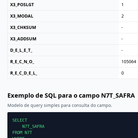
X3_POSLGT
1
X3_MODAL
2
X3_CHKSUM
-
X3_ADDSUM
-
D_E_L_E_T_
-
R_E_C_N_O_
105064
R_E_C_D_E_L_
0
Exemplo de SQL para o campo N7T_SAFRA
Modelo de query simples para consulta do campo.
SELECT

    N7T_SAFRA

FROM N7T
