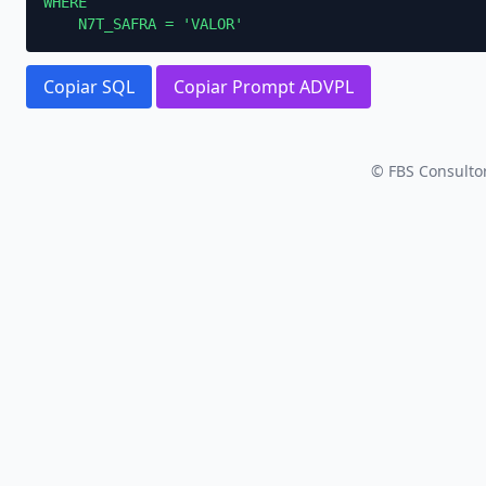
WHERE

    N7T_SAFRA = 'VALOR'
Copiar SQL
Copiar Prompt ADVPL
© FBS Consultor