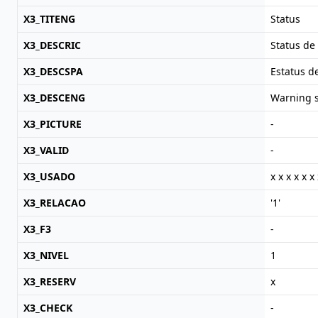
X3_TITENG
Status
X3_DESCRIC
Status de 
X3_DESCSPA
Estatus de
X3_DESCENG
Warning s
X3_PICTURE
-
X3_VALID
-
X3_USADO
x x x x x x 
X3_RELACAO
'1'
X3_F3
-
X3_NIVEL
1
X3_RESERV
x
X3_CHECK
-