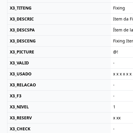
X3_TITENG
Fixing
X3_DESCRIC
Item da F
X3_DESCSPA
Ítem de la
X3_DESCENG
Fixing It
X3_PICTURE
@!
X3_VALID
-
X3_USADO
x x x x x x 
X3_RELACAO
-
X3_F3
-
X3_NIVEL
1
X3_RESERV
x xx
X3_CHECK
-