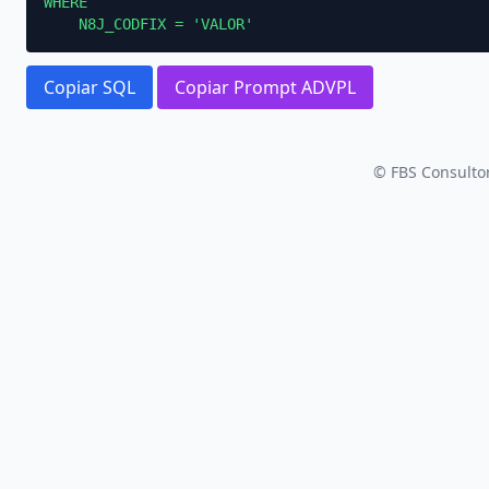
WHERE

    N8J_CODFIX = 'VALOR'
Copiar SQL
Copiar Prompt ADVPL
© FBS Consultor