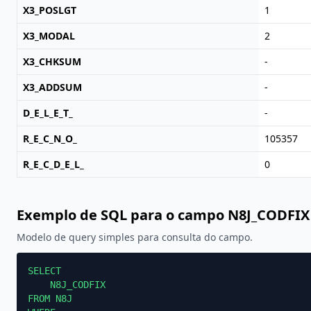
X3_POSLGT
1
X3_MODAL
2
X3_CHKSUM
-
X3_ADDSUM
-
D_E_L_E_T_
-
R_E_C_N_O_
105357
R_E_C_D_E_L_
0
Exemplo de SQL para o campo N8J_CODFIX
Modelo de query simples para consulta do campo.
SELECT

    N8J_CODFIX

FROM N8J
