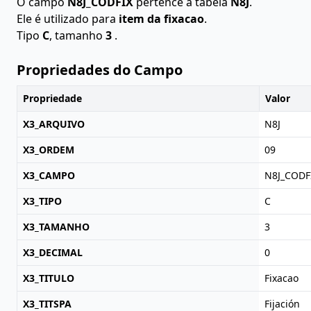
O campo
N8J_CODFIX
pertence à tabela
N8J
.
Ele é utilizado para
item da fixacao
.
Tipo
C
, tamanho
3
.
Propriedades do Campo
Propriedade
Valor
X3_ARQUIVO
N8J
X3_ORDEM
09
X3_CAMPO
N8J_CODF
X3_TIPO
C
X3_TAMANHO
3
X3_DECIMAL
0
X3_TITULO
Fixacao
X3_TITSPA
Fijación