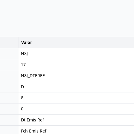
Valor
N8J
17
N8J_DTEREF
D
8
0
Dt Emis Ref
Fch Emis Ref