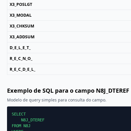
X3_POSLGT
X3_MODAL
X3_CHKSUM
X3_ADDSUM
D_E_L_E_T_
R_E_C_N_O_
R_E_C_D_E_L_
Exemplo de SQL para o campo N8J_DTEREF
Modelo de query simples para consulta do campo.
SELECT

    N8J_DTEREF

FROM N8J
