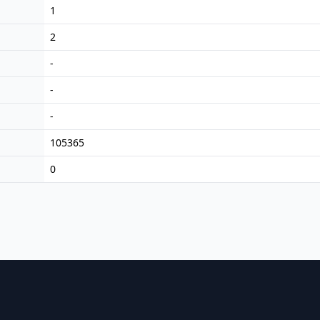
1
2
-
-
-
105365
0