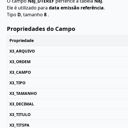
O campo
N8J_DTEREF
pertence à tabela
N8J
.
Ele é utilizado para
data emissão referência
.
Tipo
D
, tamanho
8
.
Propriedades do Campo
Propriedade
X3_ARQUIVO
X3_ORDEM
X3_CAMPO
X3_TIPO
X3_TAMANHO
X3_DECIMAL
X3_TITULO
X3_TITSPA