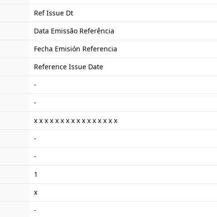
Ref Issue Dt
Data Emissão Referência
Fecha Emisión Referencia
Reference Issue Date
-
-
x x x x x x x x x x x x x x x x
-
-
1
x
-