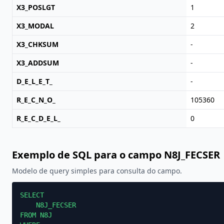
X3_POSLGT
1
X3_MODAL
2
X3_CHKSUM
-
X3_ADDSUM
-
D_E_L_E_T_
-
R_E_C_N_O_
105360
R_E_C_D_E_L_
0
Exemplo de SQL para o campo N8J_FECSER
Modelo de query simples para consulta do campo.
SELECT

    N8J_FECSER

FROM N8J
