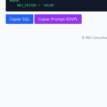
WHERE

    N8J_FECSER = 'VALOR'
Copiar SQL
Copiar Prompt ADVPL
© FBS Consultor