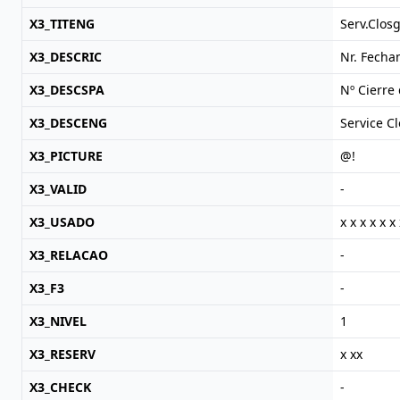
X3_TITENG
Serv.Clos
X3_DESCRIC
Nr. Fecha
X3_DESCSPA
Nº Cierre 
X3_DESCENG
Service C
X3_PICTURE
@!
X3_VALID
-
X3_USADO
x x x x x x 
X3_RELACAO
-
X3_F3
-
X3_NIVEL
1
X3_RESERV
x xx
X3_CHECK
-