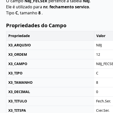
O campo
N8J_FECSER
pertence à tabela
N8J
.
Ele é utilizado para
nr. fechamento servico
.
Tipo
C
, tamanho
8
.
Propriedades do Campo
Propriedade
Valor
X3_ARQUIVO
N8J
X3_ORDEM
12
X3_CAMPO
N8J_FECS
X3_TIPO
C
X3_TAMANHO
8
X3_DECIMAL
0
X3_TITULO
Fech.Ser.
X3_TITSPA
Cier.Ser.