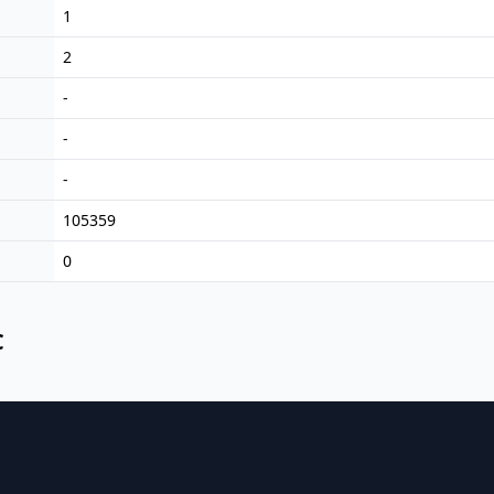
1
2
-
-
-
105359
0
C