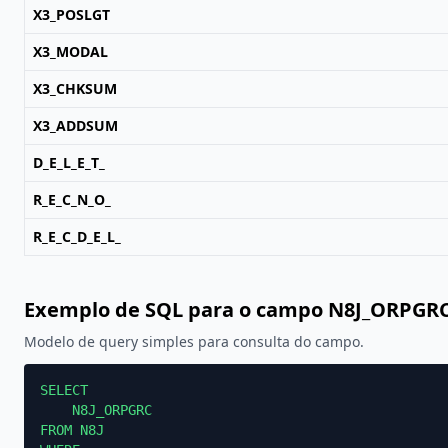
X3_POSLGT
X3_MODAL
X3_CHKSUM
X3_ADDSUM
D_E_L_E_T_
R_E_C_N_O_
R_E_C_D_E_L_
Exemplo de SQL para o campo N8J_ORPGR
Modelo de query simples para consulta do campo.
SELECT

    N8J_ORPGRC

FROM N8J
