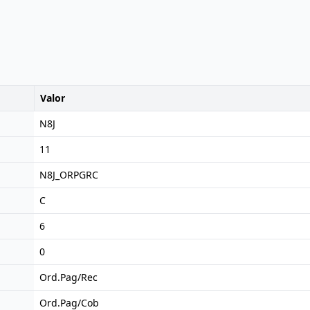
Valor
N8J
11
N8J_ORPGRC
C
6
0
Ord.Pag/Rec
Ord.Pag/Cob