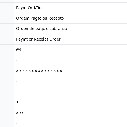
PaymtOrd/Rec
Ordem Pagto ou Recebto
Orden de pago o cobranza
Paymt or Receipt Order
@!
-
x x x x x x x x x x x x x x x
-
-
1
x xx
-