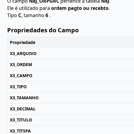
O campo
N8J_ORPGRC
pertence à tabela
N8J
.
Ele é utilizado para
ordem pagto ou recebto
.
Tipo
C
, tamanho
6
.
Propriedades do Campo
Propriedade
X3_ARQUIVO
X3_ORDEM
X3_CAMPO
X3_TIPO
X3_TAMANHO
X3_DECIMAL
X3_TITULO
X3_TITSPA