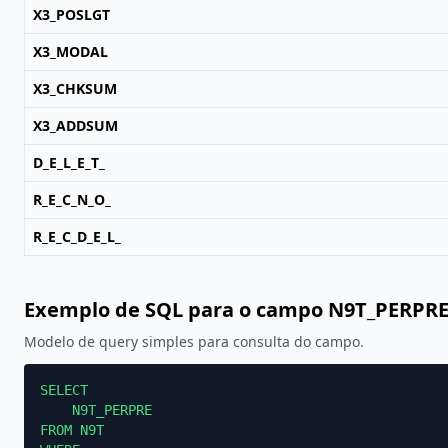
X3_POSLGT
X3_MODAL
X3_CHKSUM
X3_ADDSUM
D_E_L_E_T_
R_E_C_N_O_
R_E_C_D_E_L_
Exemplo de SQL para o campo N9T_PERPR
Modelo de query simples para consulta do campo.
SELECT

    N9T_PERPRE

FROM N9T
