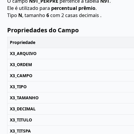
O campo
N9T_PERPRE
pertence à tabela
N9T
.
Ele é utilizado para
percentual prêmio
.
Tipo
N
, tamanho
6
com 2 casas decimais .
Propriedades do Campo
Propriedade
X3_ARQUIVO
X3_ORDEM
X3_CAMPO
X3_TIPO
X3_TAMANHO
X3_DECIMAL
X3_TITULO
X3_TITSPA