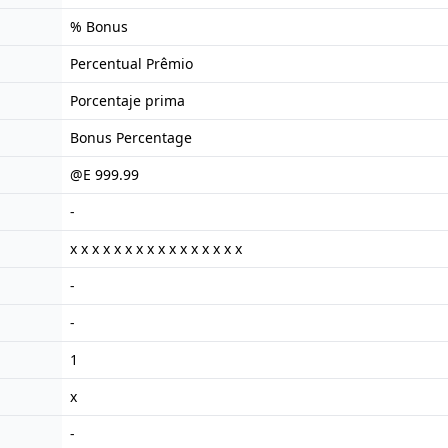
% Bonus
Percentual Prêmio
Porcentaje prima
Bonus Percentage
@E 999.99
-
x x x x x x x x x x x x x x x x
-
-
1
x
-