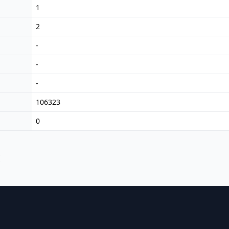
1
2
-
-
-
106323
0
E