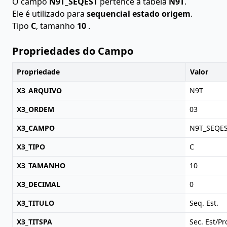
O campo
N9T_SEQEST
pertence à tabela
N9T
.
Ele é utilizado para
sequencial estado origem
.
Tipo
C
, tamanho
10
.
Propriedades do Campo
Propriedade
Valor
X3_ARQUIVO
N9T
X3_ORDEM
03
X3_CAMPO
N9T_SEQE
X3_TIPO
C
X3_TAMANHO
10
X3_DECIMAL
0
X3_TITULO
Seq. Est.
X3_TITSPA
Sec. Est/Pr