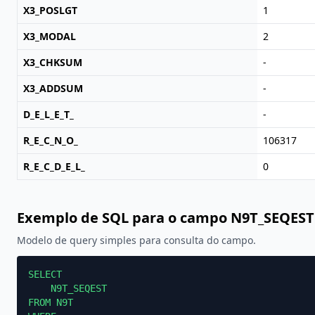
X3_POSLGT
1
X3_MODAL
2
X3_CHKSUM
-
X3_ADDSUM
-
D_E_L_E_T_
-
R_E_C_N_O_
106317
R_E_C_D_E_L_
0
Exemplo de SQL para o campo N9T_SEQEST
Modelo de query simples para consulta do campo.
SELECT

    N9T_SEQEST

FROM N9T
