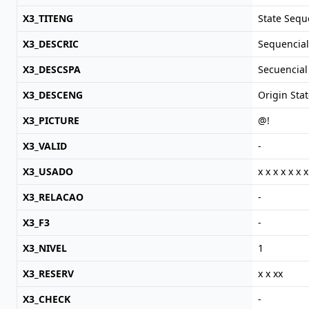
X3_TITENG
State Seq
X3_DESCRIC
Sequencia
X3_DESCSPA
Secuencial
X3_DESCENG
Origin Sta
X3_PICTURE
@!
X3_VALID
-
X3_USADO
x x x x x x x
X3_RELACAO
-
X3_F3
-
X3_NIVEL
1
X3_RESERV
x x xx
X3_CHECK
-