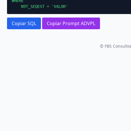
WHERE

    N9T_SEQEST = 'VALOR'
Copiar SQL
Copiar Prompt ADVPL
© FBS Consultor