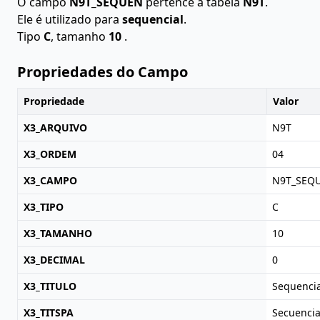
O campo
N9T_SEQUEN
pertence à tabela
N9T
.
Ele é utilizado para
sequencial
.
Tipo
C
, tamanho
10
.
Propriedades do Campo
Propriedade
Valor
X3_ARQUIVO
N9T
X3_ORDEM
04
X3_CAMPO
N9T_SEQ
X3_TIPO
C
X3_TAMANHO
10
X3_DECIMAL
0
X3_TITULO
Sequencia
X3_TITSPA
Secuencia