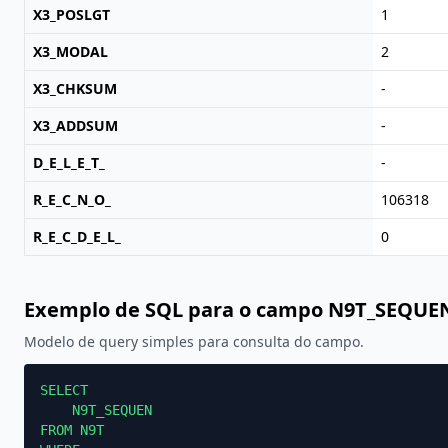
X3_POSLGT
1
X3_MODAL
2
X3_CHKSUM
-
X3_ADDSUM
-
D_E_L_E_T_
-
R_E_C_N_O_
106318
R_E_C_D_E_L_
0
Exemplo de SQL para o campo N9T_SEQUE
Modelo de query simples para consulta do campo.
SELECT

    N9T_SEQUEN

FROM N9T
