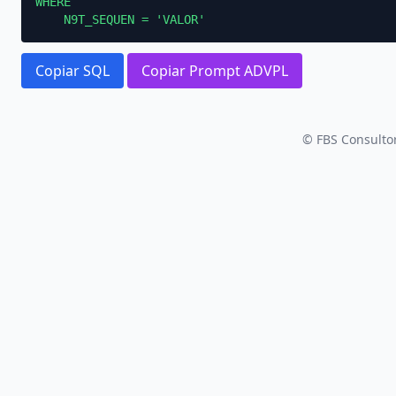
WHERE

    N9T_SEQUEN = 'VALOR'
Copiar SQL
Copiar Prompt ADVPL
© FBS Consultor