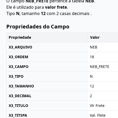
O campo
NEB_FRETE
pertence à tabela
NEB
.
Ele é utilizado para
valor frete
.
Tipo
N
, tamanho
12
com 2 casas decimais .
Propriedades do Campo
Propriedade
Valor
X3_ARQUIVO
NEB
X3_ORDEM
18
X3_CAMPO
NEB_FRETE
X3_TIPO
N
X3_TAMANHO
12
X3_DECIMAL
2
X3_TITULO
Vlr Frete
X3_TITSPA
Val. Flete