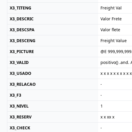
X3_TITENG
Freight Val
X3_DESCRIC
Valor Frete
X3_DESCSPA
Valor flete
X3_DESCENG
Freight Value
X3_PICTURE
@E 999,999,999
X3_VALID
positivo() .and
X3_USADO
x x x x x x x x x x
X3_RELACAO
-
X3_F3
-
X3_NIVEL
1
X3_RESERV
x x xx x
X3_CHECK
-