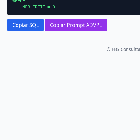
WHERE

    NEB_FRETE = 0
Copiar SQL
Copiar Prompt ADVPL
© FBS Consultor