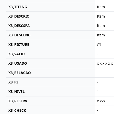
X3_TITENG
Item
X3_DESCRIC
Item
X3_DESCSPA
Ítem
X3_DESCENG
Item
X3_PICTURE
@!
X3_VALID
-
X3_USADO
x x x x x x 
X3_RELACAO
-
X3_F3
-
X3_NIVEL
1
X3_RESERV
x xxx
X3_CHECK
-