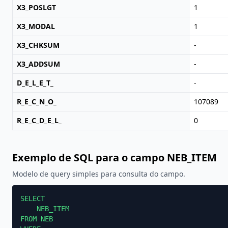
X3_POSLGT
1
X3_MODAL
1
X3_CHKSUM
-
X3_ADDSUM
-
D_E_L_E_T_
-
R_E_C_N_O_
107089
R_E_C_D_E_L_
0
Exemplo de SQL para o campo NEB_ITEM
Modelo de query simples para consulta do campo.
SELECT

    NEB_ITEM

FROM NEB
