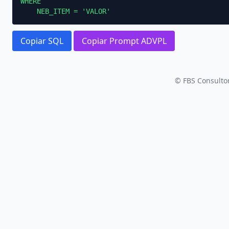
WHERE

    NEB_ITEM = 'VALOR'
Copiar SQL
Copiar Prompt ADVPL
© FBS Consultor