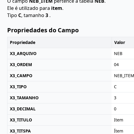
O campo
NEB_ITEM
pertence à tabela
NEB
.
Ele é utilizado para
item
.
Tipo
C
, tamanho
3
.
Propriedades do Campo
Propriedade
Valor
X3_ARQUIVO
NEB
X3_ORDEM
04
X3_CAMPO
NEB_ITE
X3_TIPO
C
X3_TAMANHO
3
X3_DECIMAL
0
X3_TITULO
Item
X3_TITSPA
Ítem