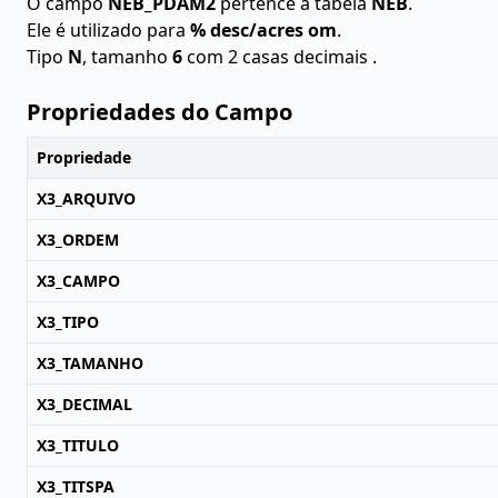
O campo
NEB_PDAM2
pertence à tabela
NEB
.
Ele é utilizado para
% desc/acres om
.
Tipo
N
, tamanho
6
com 2 casas decimais .
Propriedades do Campo
Propriedade
X3_ARQUIVO
X3_ORDEM
X3_CAMPO
X3_TIPO
X3_TAMANHO
X3_DECIMAL
X3_TITULO
X3_TITSPA