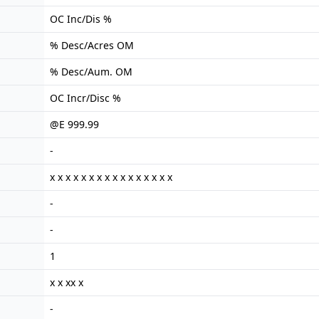
OC Inc/Dis %
% Desc/Acres OM
% Desc/Aum. OM
OC Incr/Disc %
@E 999.99
-
x x x x x x x x x x x x x x x x
-
-
1
x x xx x
-