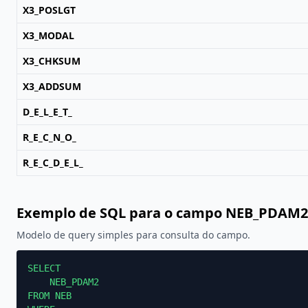
X3_POSLGT
X3_MODAL
X3_CHKSUM
X3_ADDSUM
D_E_L_E_T_
R_E_C_N_O_
R_E_C_D_E_L_
Exemplo de SQL para o campo NEB_PDAM2
Modelo de query simples para consulta do campo.
SELECT

    NEB_PDAM2

FROM NEB
