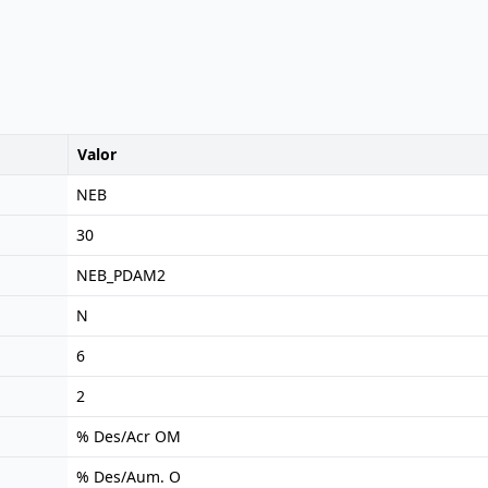
Valor
NEB
30
NEB_PDAM2
N
6
2
% Des/Acr OM
% Des/Aum. O