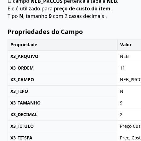
O campo
NEB_PRCCUS
pertence à tabela
NEB
.
Ele é utilizado para
preço de custo do item
.
Tipo
N
, tamanho
9
com 2 casas decimais .
Propriedades do Campo
Propriedade
Valor
X3_ARQUIVO
NEB
X3_ORDEM
11
X3_CAMPO
NEB_PRC
X3_TIPO
N
X3_TAMANHO
9
X3_DECIMAL
2
X3_TITULO
Preço Cus
X3_TITSPA
Prec. Cos