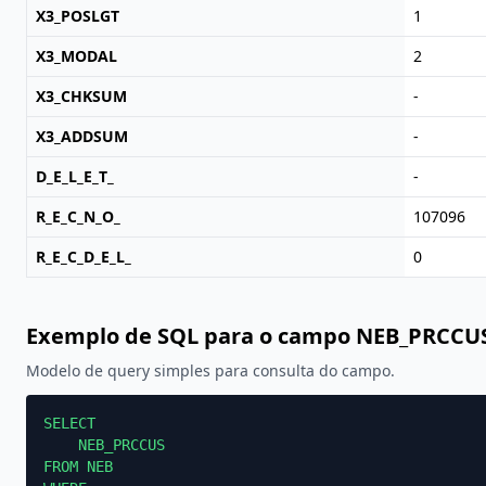
X3_POSLGT
1
X3_MODAL
2
X3_CHKSUM
-
X3_ADDSUM
-
D_E_L_E_T_
-
R_E_C_N_O_
107096
R_E_C_D_E_L_
0
Exemplo de SQL para o campo NEB_PRCCU
Modelo de query simples para consulta do campo.
SELECT

    NEB_PRCCUS

FROM NEB
