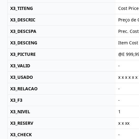
X3_TITENG
Cost Price
X3_DESCRIC
Preço de 
X3_DESCSPA
Prec. Cost
X3_DESCENG
Item Cost
X3_PICTURE
@E 999,9
X3_VALID
-
X3_USADO
x x x x x x 
X3_RELACAO
-
X3_F3
-
X3_NIVEL
1
X3_RESERV
x x xx
X3_CHECK
-