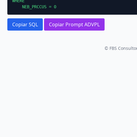
WHERE

    NEB_PRCCUS = 0
Copiar SQL
Copiar Prompt ADVPL
© FBS Consultor