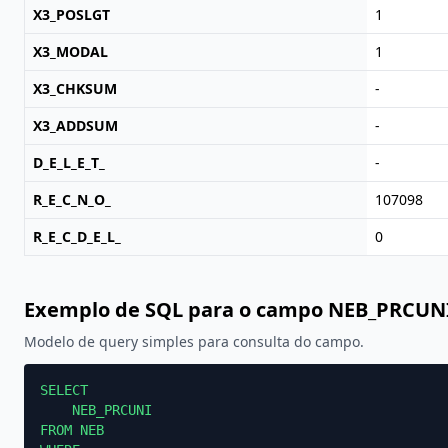
X3_POSLGT
1
X3_MODAL
1
X3_CHKSUM
-
X3_ADDSUM
-
D_E_L_E_T_
-
R_E_C_N_O_
107098
R_E_C_D_E_L_
0
Exemplo de SQL para o campo NEB_PRCUN
Modelo de query simples para consulta do campo.
SELECT

    NEB_PRCUNI

FROM NEB
