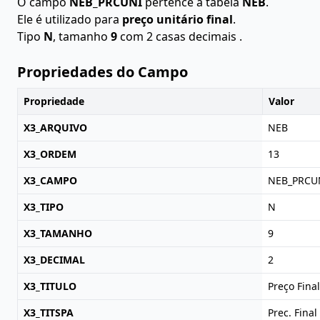
O campo
NEB_PRCUNI
pertence à tabela
NEB
.
Ele é utilizado para
preço unitário final
.
Tipo
N
, tamanho
9
com 2 casas decimais .
Propriedades do Campo
Propriedade
Valor
X3_ARQUIVO
NEB
X3_ORDEM
13
X3_CAMPO
NEB_PRCU
X3_TIPO
N
X3_TAMANHO
9
X3_DECIMAL
2
X3_TITULO
Preço Final
X3_TITSPA
Prec. Final