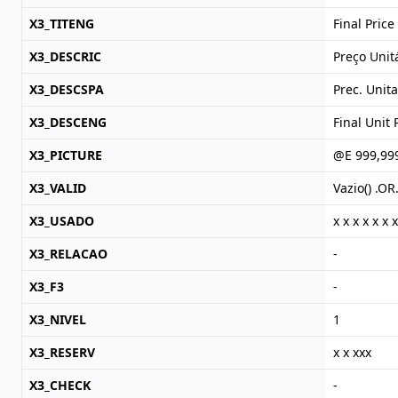
X3_TITENG
Final Price
X3_DESCRIC
Preço Unitá
X3_DESCSPA
Prec. Unita
X3_DESCENG
Final Unit 
X3_PICTURE
@E 999,99
X3_VALID
Vazio() .O
X3_USADO
x x x x x x x
X3_RELACAO
-
X3_F3
-
X3_NIVEL
1
X3_RESERV
x x xxx
X3_CHECK
-