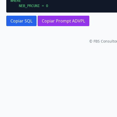
WHERE

    NEB_PRCUNI = 0
Copiar SQL
Copiar Prompt ADVPL
© FBS Consultor