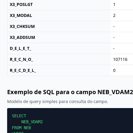
X3_POSLGT
1
X3_MODAL
2
X3_CHKSUM
-
X3_ADDSUM
-
D_E_L_E_T_
-
R_E_C_N_O_
107116
R_E_C_D_E_L_
0
Exemplo de SQL para o campo NEB_VDAM2
Modelo de query simples para consulta do campo.
SELECT

    NEB_VDAM2

FROM NEB
