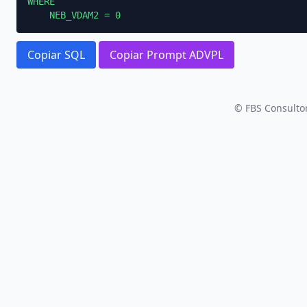
WHERE

    NEB_VDAM2 = 0
Copiar SQL
Copiar Prompt ADVPL
© FBS Consultor