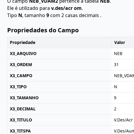
O campo
NEB_VDAM2
pertence à tabela
NEB
.
Ele é utilizado para
v.des/acr om
.
Tipo
N
, tamanho
9
com 2 casas decimais .
Propriedades do Campo
Propriedade
Valor
X3_ARQUIVO
NEB
X3_ORDEM
31
X3_CAMPO
NEB_VDA
X3_TIPO
N
X3_TAMANHO
9
X3_DECIMAL
2
X3_TITULO
V.Des/Ac
X3_TITSPA
V.Des/Au