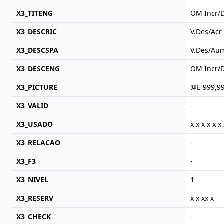
X3_TITENG
OM Incr/
X3_DESCRIC
V.Des/Ac
X3_DESCSPA
V.Des/Au
X3_DESCENG
OM Incr/
X3_PICTURE
@E 999,9
X3_VALID
-
X3_USADO
x x x x x x 
X3_RELACAO
-
X3_F3
-
X3_NIVEL
1
X3_RESERV
x x xx x
X3_CHECK
-