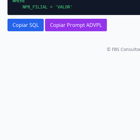
WHERE

    NP8_FILIAL = 'VALOR'
Copiar SQL
Copiar Prompt ADVPL
© FBS Consultor