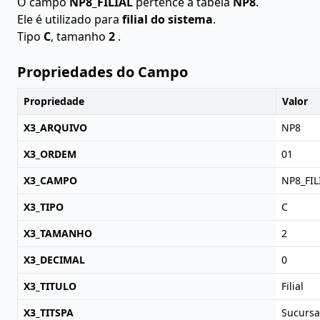
O campo
NP8_FILIAL
pertence à tabela
NP8
.
Ele é utilizado para
filial do sistema
.
Tipo
C
, tamanho
2
.
Propriedades do Campo
Propriedade
Valor
X3_ARQUIVO
NP8
X3_ORDEM
01
X3_CAMPO
NP8_FIL
X3_TIPO
C
X3_TAMANHO
2
X3_DECIMAL
0
X3_TITULO
Filial
X3_TITSPA
Sucursa