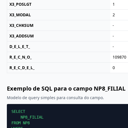
X3_POSLGT
1
X3_MODAL
2
X3_CHKSUM
-
X3_ADDSUM
-
D_E_L_E_T_
-
R_E_C_N_O_
109870
R_E_C_D_E_L_
0
Exemplo de SQL para o campo NP8_FILIAL
Modelo de query simples para consulta do campo.
SELECT

    NP8_FILIAL

FROM NP8
