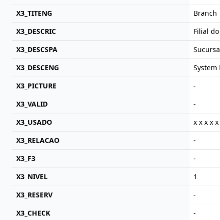
X3_TITENG
Branch
X3_DESCRIC
Filial d
X3_DESCSPA
Sucursa
X3_DESCENG
System 
X3_PICTURE
-
X3_VALID
-
X3_USADO
x x x x x
X3_RELACAO
-
X3_F3
-
X3_NIVEL
1
X3_RESERV
-
X3_CHECK
-