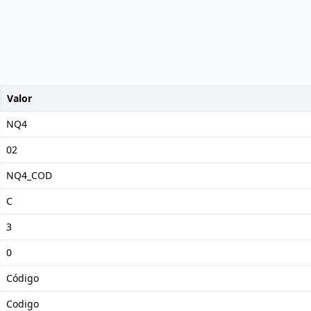
Valor
NQ4
02
NQ4_COD
C
3
0
Código
Codigo