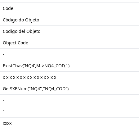
Code
Código do Objeto
Codigo del Objeto
Object Code
-
ExistChav('NQ4',M->NQ4_COD,1)
x x x x x x x x x x x x x x x x
GetSXENum("NQ4","NQ4_COD")
-
1
xxxx
-