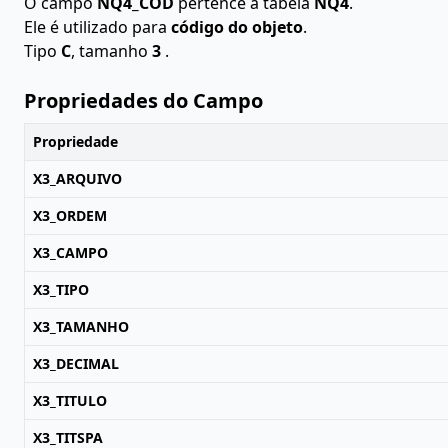
O campo
NQ4_COD
pertence à tabela
NQ4
.
Ele é utilizado para
código do objeto
.
Tipo
C
, tamanho
3
.
Propriedades do Campo
Propriedade
X3_ARQUIVO
X3_ORDEM
X3_CAMPO
X3_TIPO
X3_TAMANHO
X3_DECIMAL
X3_TITULO
X3_TITSPA