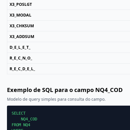
X3_POSLGT
X3_MODAL
X3_CHKSUM
X3_ADDSUM
D_E_L_E_T_
R_E_C_N_O_
R_E_C_D_E_L_
Exemplo de SQL para o campo NQ4_COD
Modelo de query simples para consulta do campo.
SELECT

    NQ4_COD

FROM NQ4
