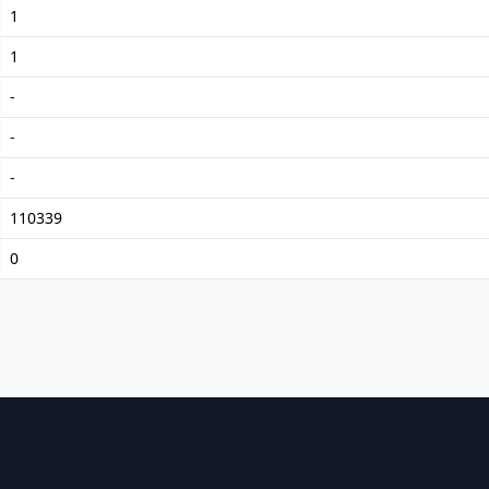
1
1
-
-
-
110339
0