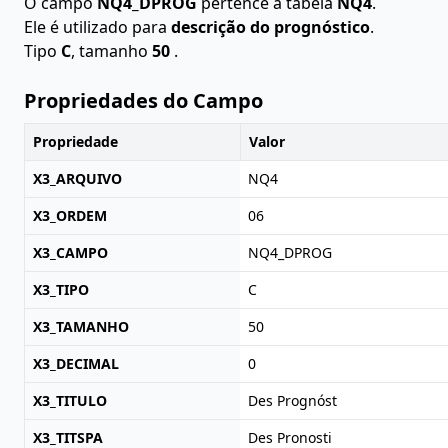
O campo
NQ4_DPROG
pertence à tabela
NQ4
.
Ele é utilizado para
descrição do prognóstico
.
Tipo
C
, tamanho
50
.
Propriedades do Campo
Propriedade
Valor
X3_ARQUIVO
NQ4
X3_ORDEM
06
X3_CAMPO
NQ4_DPROG
X3_TIPO
C
X3_TAMANHO
50
X3_DECIMAL
0
X3_TITULO
Des Prognóst
X3_TITSPA
Des Pronosti