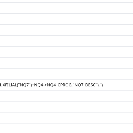
1,XFILIAL("NQ7")+NQ4->NQ4_CPROG,"NQ7_DESC"),'')