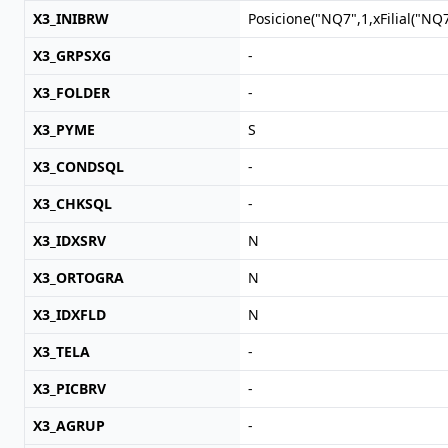
X3_INIBRW
Posicione("NQ7",1,xFilial(
X3_GRPSXG
-
X3_FOLDER
-
X3_PYME
S
X3_CONDSQL
-
X3_CHKSQL
-
X3_IDXSRV
N
X3_ORTOGRA
N
X3_IDXFLD
N
X3_TELA
-
X3_PICBRV
-
X3_AGRUP
-