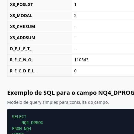
X3_POSLGT
1
X3_MODAL
2
X3_CHKSUM
-
X3_ADDSUM
-
D_E_L_E_T_
-
R_E_C_N_O_
110343
R_E_C_D_E_L_
0
Exemplo de SQL para o campo NQ4_DPRO
Modelo de query simples para consulta do campo.
SELECT

    NQ4_DPROG

FROM NQ4
