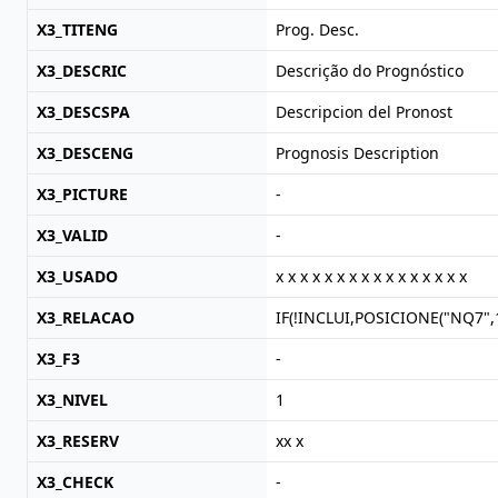
X3_TITENG
Prog. Desc.
X3_DESCRIC
Descrição do Prognóstico
X3_DESCSPA
Descripcion del Pronost
X3_DESCENG
Prognosis Description
X3_PICTURE
-
X3_VALID
-
X3_USADO
x x x x x x x x x x x x x x x x
X3_RELACAO
IF(!INCLUI,POSICIONE("NQ7",
X3_F3
-
X3_NIVEL
1
X3_RESERV
xx x
X3_CHECK
-