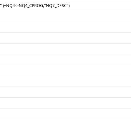
"NQ7")+NQ4->NQ4_CPROG,"NQ7_DESC")