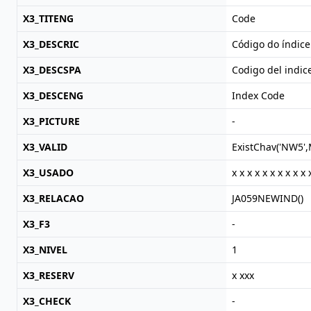
X3_TITENG
Code
X3_DESCRIC
Código do índice
X3_DESCSPA
Codigo del indic
X3_DESCENG
Index Code
X3_PICTURE
-
X3_VALID
ExistChav('NW5'
X3_USADO
x x x x x x x x x x 
X3_RELACAO
JA059NEWIND()
X3_F3
-
X3_NIVEL
1
X3_RESERV
x xxx
X3_CHECK
-