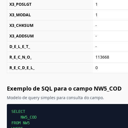
X3_POSLGT
1
X3_MODAL
1
X3_CHKSUM
-
X3_ADDSUM
-
D_E_L_E_T_
-
R_E_C_N_O_
113668
R_E_C_D_E_L_
0
Exemplo de SQL para o campo NW5_COD
Modelo de query simples para consulta do campo.
SELECT

    NW5_COD

FROM NW5
