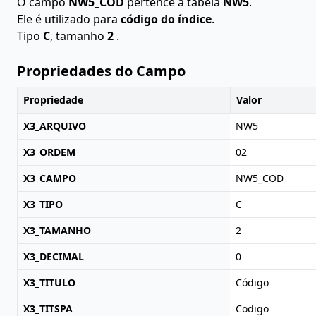
O campo
NW5_COD
pertence à tabela
NW5
.
Ele é utilizado para
código do índice
.
Tipo
C
, tamanho
2
.
Propriedades do Campo
Propriedade
Valor
X3_ARQUIVO
NW5
X3_ORDEM
02
X3_CAMPO
NW5_COD
X3_TIPO
C
X3_TAMANHO
2
X3_DECIMAL
0
X3_TITULO
Código
X3_TITSPA
Codigo