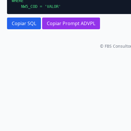
WHERE

    NW5_COD = 'VALOR'
Copiar SQL
Copiar Prompt ADVPL
© FBS Consultor