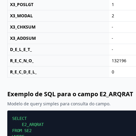
X3_POSLGT
1
X3_MODAL
2
X3_CHKSUM
-
X3_ADDSUM
-
D_E_L_E_T_
-
R_E_C_N_O_
132196
R_E_C_D_E_L_
0
Exemplo de SQL para o campo E2_ARQRAT
Modelo de query simples para consulta do campo.
SELECT

    E2_ARQRAT

FROM SE2
