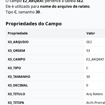
O campo
E2_ARQRAT
pertence à tabela
SE2
.
Ele é utilizado para
nome do arquivo de rateio
.
Tipo
C
, tamanho
30
.
Propriedades do Campo
Propriedade
Valor
X3_ARQUIVO
SE2
X3_ORDEM
53
X3_CAMPO
E2_ARQRAT
X3_TIPO
C
X3_TAMANHO
30
X3_DECIMAL
0
X3_TITULO
Arq Rateio
X3_TITSPA
Arch.Prorra