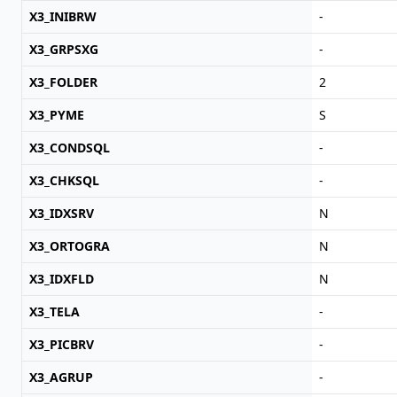
X3_INIBRW
-
X3_GRPSXG
-
X3_FOLDER
2
X3_PYME
S
X3_CONDSQL
-
X3_CHKSQL
-
X3_IDXSRV
N
X3_ORTOGRA
N
X3_IDXFLD
N
X3_TELA
-
X3_PICBRV
-
X3_AGRUP
-