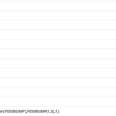
on('F050BSIMP'),F050BSIMP(1,3),.f.)