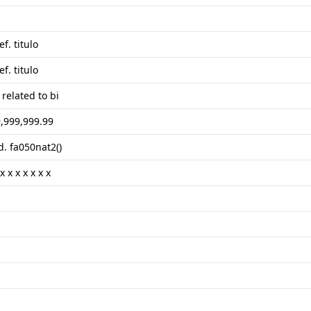
f. titulo
f. titulo
related to bi
,999,999.99
nd. fa050nat2()
 x x x x x x x