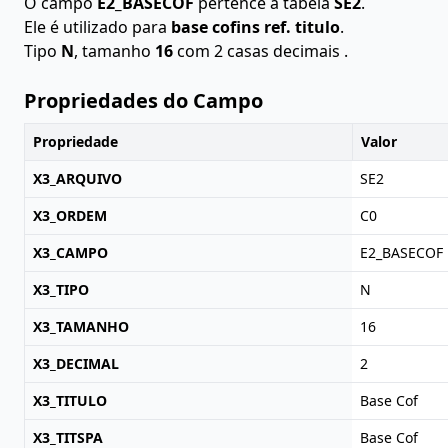
O campo
E2_BASECOF
pertence à tabela
SE2
.
Ele é utilizado para
base cofins ref. titulo
.
Tipo
N
, tamanho
16
com 2 casas decimais .
Propriedades do Campo
Propriedade
Valor
X3_ARQUIVO
SE2
X3_ORDEM
C0
X3_CAMPO
E2_BASECOF
X3_TIPO
N
X3_TAMANHO
16
X3_DECIMAL
2
X3_TITULO
Base Cof
X3_TITSPA
Base Cof