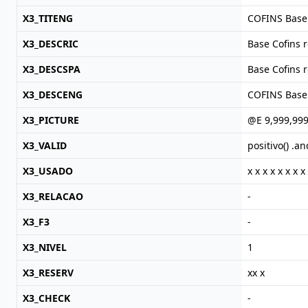
X3_TITENG
COFINS Base
X3_DESCRIC
Base Cofins re
X3_DESCSPA
Base Cofins re
X3_DESCENG
COFINS Base 
X3_PICTURE
@E 9,999,999
X3_VALID
positivo() .a
X3_USADO
x x x x x x x x
X3_RELACAO
-
X3_F3
-
X3_NIVEL
1
X3_RESERV
xx x
X3_CHECK
-