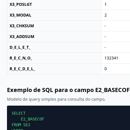
X3_POSLGT
1
X3_MODAL
2
X3_CHKSUM
-
X3_ADDSUM
-
D_E_L_E_T_
-
R_E_C_N_O_
132341
R_E_C_D_E_L_
0
Exemplo de SQL para o campo E2_BASECOF
Modelo de query simples para consulta do campo.
SELECT

    E2_BASECOF

FROM SE2
