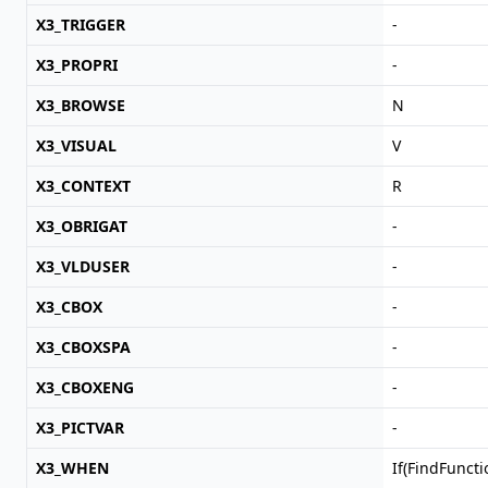
X3_TRIGGER
-
X3_PROPRI
-
X3_BROWSE
N
X3_VISUAL
V
X3_CONTEXT
R
X3_OBRIGAT
-
X3_VLDUSER
-
X3_CBOX
-
X3_CBOXSPA
-
X3_CBOXENG
-
X3_PICTVAR
-
X3_WHEN
If(FindFuncti