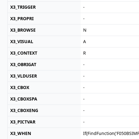
X3_TRIGGER
-
X3_PROPRI
-
X3_BROWSE
N
X3_VISUAL
A
X3_CONTEXT
R
X3_OBRIGAT
-
X3_VLDUSER
-
X3_CBOX
-
X3_CBOXSPA
-
X3_CBOXENG
-
X3_PICTVAR
-
X3_WHEN
If(FindFunction('F050BSIMP'