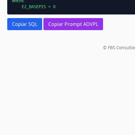
WHERE

    E2_BASEPIS = 0
Copiar SQL
Copiar Prompt ADVPL
© FBS Consultor