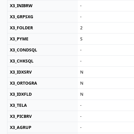
X3_INIBRW
-
X3_GRPSXG
-
X3_FOLDER
2
X3_PYME
S
X3_CONDSQL
-
X3_CHKSQL
-
X3_IDXSRV
N
X3_ORTOGRA
N
X3_IDXFLD
N
X3_TELA
-
X3_PICBRV
-
X3_AGRUP
-