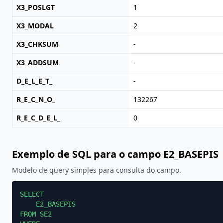
X3_POSLGT
1
X3_MODAL
2
X3_CHKSUM
-
X3_ADDSUM
-
D_E_L_E_T_
-
R_E_C_N_O_
132267
R_E_C_D_E_L_
0
Exemplo de SQL para o campo E2_BASEPIS
Modelo de query simples para consulta do campo.
SELECT

    E2_BASEPIS

FROM SE2
