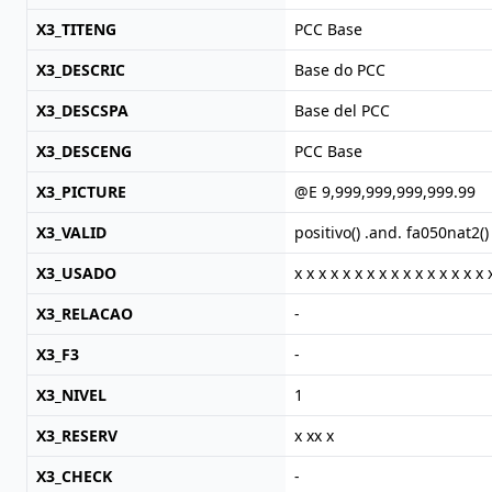
X3_TITENG
PCC Base
X3_DESCRIC
Base do PCC
X3_DESCSPA
Base del PCC
X3_DESCENG
PCC Base
X3_PICTURE
@E 9,999,999,999,999.99
X3_VALID
positivo() .and. fa050nat2()
X3_USADO
x x x x x x x x x x x x x x x x 
X3_RELACAO
-
X3_F3
-
X3_NIVEL
1
X3_RESERV
x xx x
X3_CHECK
-