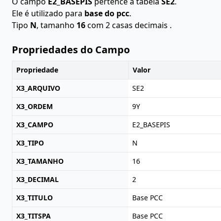
O campo
E2_BASEPIS
pertence à tabela
SE2
.
Ele é utilizado para
base do pcc
.
Tipo
N
, tamanho
16
com 2 casas decimais .
Propriedades do Campo
Propriedade
Valor
X3_ARQUIVO
SE2
X3_ORDEM
9Y
X3_CAMPO
E2_BASEPIS
X3_TIPO
N
X3_TAMANHO
16
X3_DECIMAL
2
X3_TITULO
Base PCC
X3_TITSPA
Base PCC