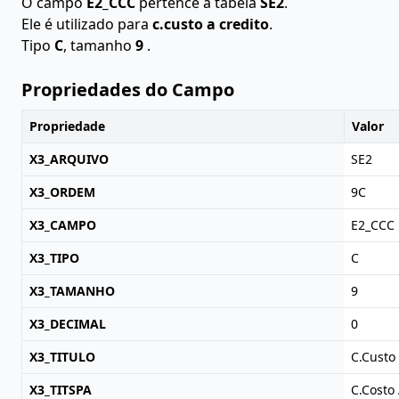
O campo
E2_CCC
pertence à tabela
SE2
.
Ele é utilizado para
c.custo a credito
.
Tipo
C
, tamanho
9
.
Propriedades do Campo
Propriedade
Valor
X3_ARQUIVO
SE2
X3_ORDEM
9C
X3_CAMPO
E2_CCC
X3_TIPO
C
X3_TAMANHO
9
X3_DECIMAL
0
X3_TITULO
C.Custo
X3_TITSPA
C.Costo