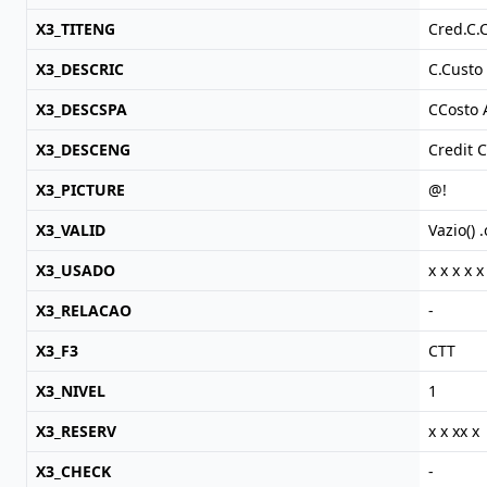
X3_TITENG
Cred.C.
X3_DESCRIC
C.Custo
X3_DESCSPA
CCosto 
X3_DESCENG
Credit 
X3_PICTURE
@!
X3_VALID
Vazio() 
X3_USADO
x x x x x
X3_RELACAO
-
X3_F3
CTT
X3_NIVEL
1
X3_RESERV
x x xx x
X3_CHECK
-