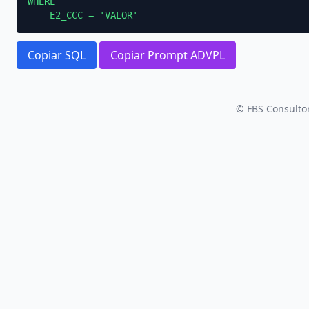
WHERE

    E2_CCC = 'VALOR'
Copiar SQL
Copiar Prompt ADVPL
© FBS Consultor