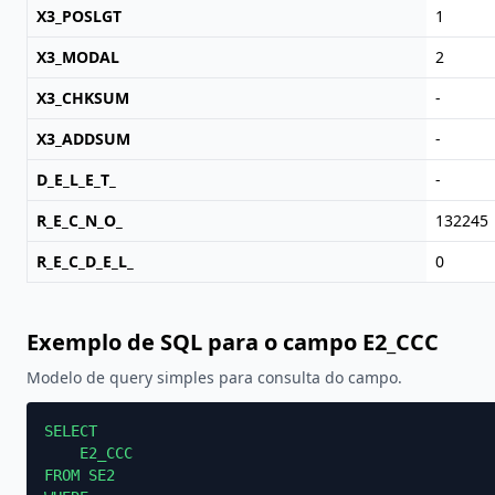
X3_POSLGT
1
X3_MODAL
2
X3_CHKSUM
-
X3_ADDSUM
-
D_E_L_E_T_
-
R_E_C_N_O_
132245
R_E_C_D_E_L_
0
Exemplo de SQL para o campo E2_CCC
Modelo de query simples para consulta do campo.
SELECT

    E2_CCC

FROM SE2
