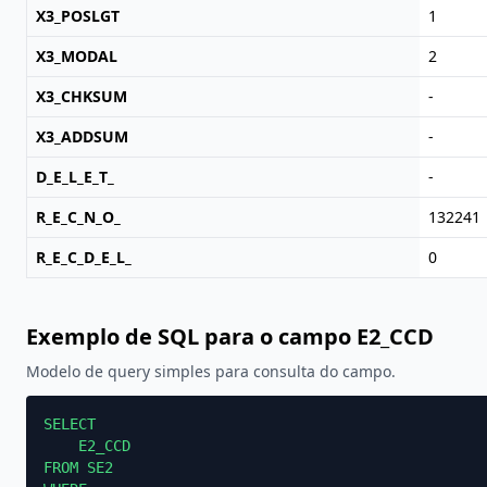
X3_POSLGT
1
X3_MODAL
2
X3_CHKSUM
-
X3_ADDSUM
-
D_E_L_E_T_
-
R_E_C_N_O_
132241
R_E_C_D_E_L_
0
Exemplo de SQL para o campo E2_CCD
Modelo de query simples para consulta do campo.
SELECT

    E2_CCD

FROM SE2
