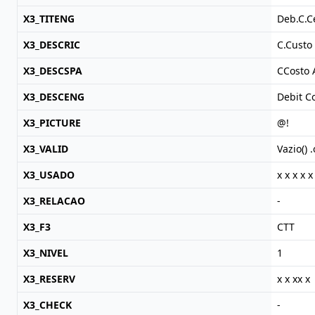
X3_TITENG
Deb.C.C
X3_DESCRIC
C.Custo
X3_DESCSPA
CCosto
X3_DESCENG
Debit C
X3_PICTURE
@!
X3_VALID
Vazio() 
X3_USADO
x x x x x
X3_RELACAO
-
X3_F3
CTT
X3_NIVEL
1
X3_RESERV
x x xx x
X3_CHECK
-