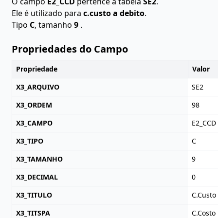
O campo
E2_CCD
pertence à tabela
SE2
.
Ele é utilizado para
c.custo a debito
.
Tipo
C
, tamanho
9
.
Propriedades do Campo
Propriedade
Valor
X3_ARQUIVO
SE2
X3_ORDEM
98
X3_CAMPO
E2_CCD
X3_TIPO
C
X3_TAMANHO
9
X3_DECIMAL
0
X3_TITULO
C.Custo
X3_TITSPA
C.Costo