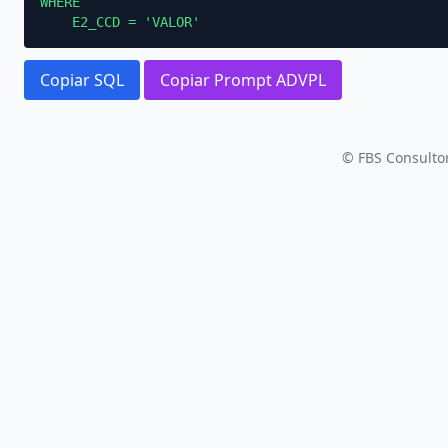
WHERE

    E2_CCD = 'VALOR'
Copiar SQL
Copiar Prompt ADVPL
© FBS Consultor