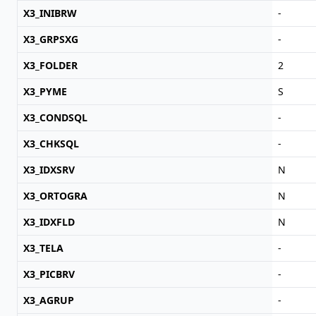
X3_INIBRW
-
X3_GRPSXG
-
X3_FOLDER
2
X3_PYME
S
X3_CONDSQL
-
X3_CHKSQL
-
X3_IDXSRV
N
X3_ORTOGRA
N
X3_IDXFLD
N
X3_TELA
-
X3_PICBRV
-
X3_AGRUP
-