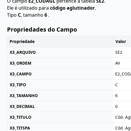
O campo
E2_CODAGL
pertence à tabela
SE2
.
Ele é utilizado para
código aglutinador
.
Tipo
C
, tamanho
6
.
Propriedades do Campo
Propriedade
Valor
X3_ARQUIVO
SE2
X3_ORDEM
AV
X3_CAMPO
E2_COD
X3_TIPO
C
X3_TAMANHO
6
X3_DECIMAL
0
X3_TITULO
Cód. Agl
X3_TITSPA
Cód. Ag