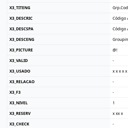
X3_TITENG
Grp.Co
X3_DESCRIC
Código 
X3_DESCSPA
Código
X3_DESCENG
Groupi
X3_PICTURE
@!
X3_VALID
-
X3_USADO
x x x x x
X3_RELACAO
-
X3_F3
-
X3_NIVEL
1
X3_RESERV
x xx x
X3_CHECK
-