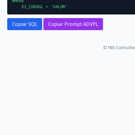
WHERE

    E2_CODAGL = 'VALOR'
Copiar SQL
Copiar Prompt ADVPL
© FBS Consultor