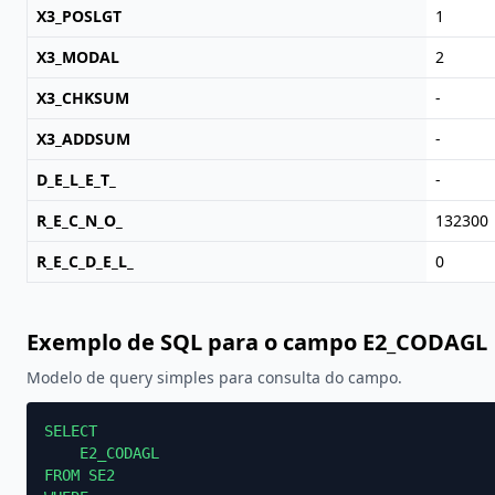
X3_POSLGT
1
X3_MODAL
2
X3_CHKSUM
-
X3_ADDSUM
-
D_E_L_E_T_
-
R_E_C_N_O_
132300
R_E_C_D_E_L_
0
Exemplo de SQL para o campo E2_CODAGL
Modelo de query simples para consulta do campo.
SELECT

    E2_CODAGL

FROM SE2
