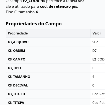
O campo
E2_CODRPIS
pertence à tabela
SE2
.
Ele é utilizado para
cod. de retencao pis
.
Tipo
C
, tamanho
4
.
Propriedades do Campo
Propriedade
Valor
X3_ARQUIVO
SE2
X3_ORDEM
D7
X3_CAMPO
E2_COD
X3_TIPO
C
X3_TAMANHO
4
X3_DECIMAL
0
X3_TITULO
Cod.Ret
X3_TITSPA
Cod.Ret