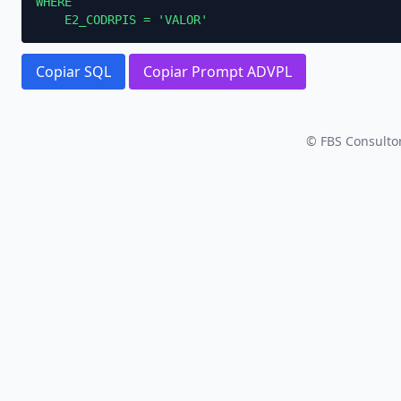
WHERE

    E2_CODRPIS = 'VALOR'
Copiar SQL
Copiar Prompt ADVPL
© FBS Consultor