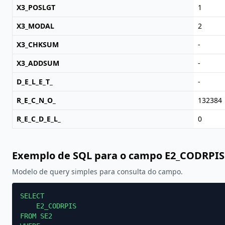
X3_POSLGT
1
X3_MODAL
2
X3_CHKSUM
-
X3_ADDSUM
-
D_E_L_E_T_
-
R_E_C_N_O_
132384
R_E_C_D_E_L_
0
Exemplo de SQL para o campo E2_CODRPIS
Modelo de query simples para consulta do campo.
SELECT

    E2_CODRPIS

FROM SE2
