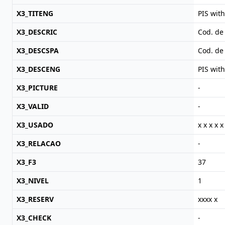
X3_TITENG
PIS wit
X3_DESCRIC
Cod. de
X3_DESCSPA
Cod. de
X3_DESCENG
PIS wit
X3_PICTURE
-
X3_VALID
-
X3_USADO
x x x x x
X3_RELACAO
-
X3_F3
37
X3_NIVEL
1
X3_RESERV
xxxx x
X3_CHECK
-