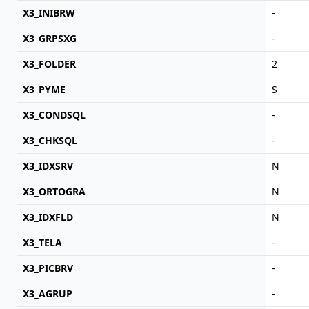
X3_INIBRW
-
X3_GRPSXG
-
X3_FOLDER
2
X3_PYME
S
X3_CONDSQL
-
X3_CHKSQL
-
X3_IDXSRV
N
X3_ORTOGRA
N
X3_IDXFLD
N
X3_TELA
-
X3_PICBRV
-
X3_AGRUP
-