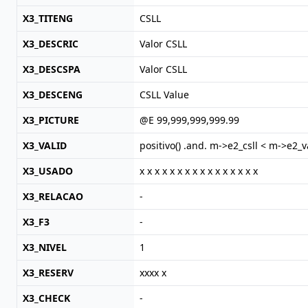
X3_TITENG
CSLL
X3_DESCRIC
Valor CSLL
X3_DESCSPA
Valor CSLL
X3_DESCENG
CSLL Value
X3_PICTURE
@E 99,999,999,999.99
X3_VALID
positivo() .and. m->e2_csll < m->e2_va
X3_USADO
x x x x x x x x x x x x x x x x
X3_RELACAO
-
X3_F3
-
X3_NIVEL
1
X3_RESERV
xxxx x
X3_CHECK
-