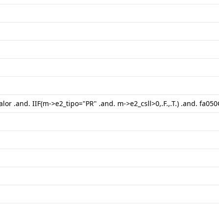
lor .and. IIF(m->e2_tipo="PR" .and. m->e2_csll>0,.F.,.T.) .and. fa050C