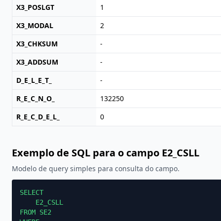
X3_POSLGT
1
X3_MODAL
2
X3_CHKSUM
-
X3_ADDSUM
-
D_E_L_E_T_
-
R_E_C_N_O_
132250
R_E_C_D_E_L_
0
Exemplo de SQL para o campo E2_CSLL
Modelo de query simples para consulta do campo.
SELECT

    E2_CSLL

FROM SE2
