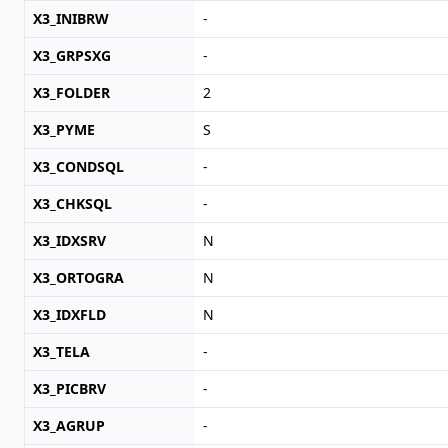
X3_INIBRW
-
X3_GRPSXG
-
X3_FOLDER
2
X3_PYME
S
X3_CONDSQL
-
X3_CHKSQL
-
X3_IDXSRV
N
X3_ORTOGRA
N
X3_IDXFLD
N
X3_TELA
-
X3_PICBRV
-
X3_AGRUP
-