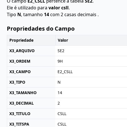
O campo
E2_CSLL
pertence à tabela
SE2
.
Ele é utilizado para
valor csll
.
Tipo
N
, tamanho
14
com 2 casas decimais .
Propriedades do Campo
Propriedade
Valor
X3_ARQUIVO
SE2
X3_ORDEM
9H
X3_CAMPO
E2_CSLL
X3_TIPO
N
X3_TAMANHO
14
X3_DECIMAL
2
X3_TITULO
CSLL
X3_TITSPA
CSLL