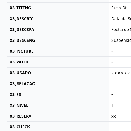
X3_TITENG
Susp.Dt.
X3_DESCRIC
Data da 
X3_DESCSPA
Fecha de
X3_DESCENG
Suspensi
X3_PICTURE
-
X3_VALID
-
X3_USADO
x x x x x x 
X3_RELACAO
-
X3_F3
-
X3_NIVEL
1
X3_RESERV
xx
X3_CHECK
-