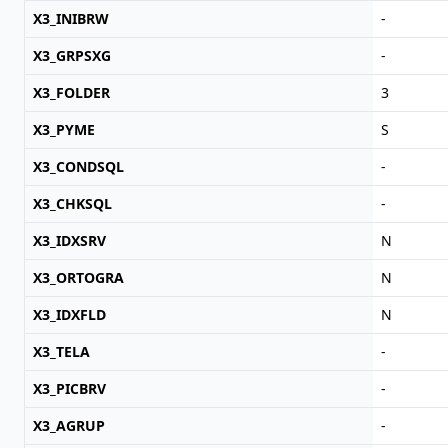
X3_INIBRW
-
X3_GRPSXG
-
X3_FOLDER
3
X3_PYME
S
X3_CONDSQL
-
X3_CHKSQL
-
X3_IDXSRV
N
X3_ORTOGRA
N
X3_IDXFLD
N
X3_TELA
-
X3_PICBRV
-
X3_AGRUP
-