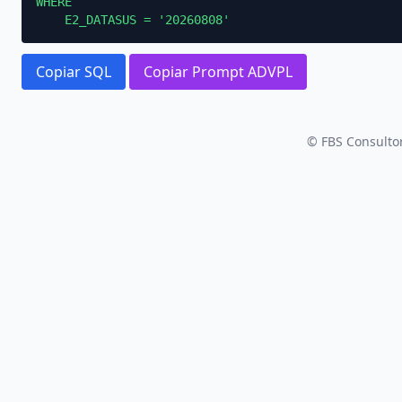
WHERE

    E2_DATASUS = '20260808'
Copiar SQL
Copiar Prompt ADVPL
© FBS Consultor