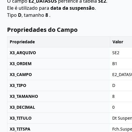
O campo
E2_DATASUS
pertence à tabela
SE2
.
Ele é utilizado para
data da suspensão
.
Tipo
D
, tamanho
8
.
Propriedades do Campo
Propriedade
Valor
X3_ARQUIVO
SE2
X3_ORDEM
B1
X3_CAMPO
E2_DATAS
X3_TIPO
D
X3_TAMANHO
8
X3_DECIMAL
0
X3_TITULO
Dt Suspe
X3_TITSPA
Fch.Suspe