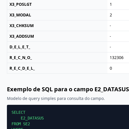
X3_POSLGT
1
X3_MODAL
2
X3_CHKSUM
-
X3_ADDSUM
-
D_E_L_E_T_
-
R_E_C_N_O_
132306
R_E_C_D_E_L_
0
Exemplo de SQL para o campo E2_DATASUS
Modelo de query simples para consulta do campo.
SELECT

    E2_DATASUS

FROM SE2
