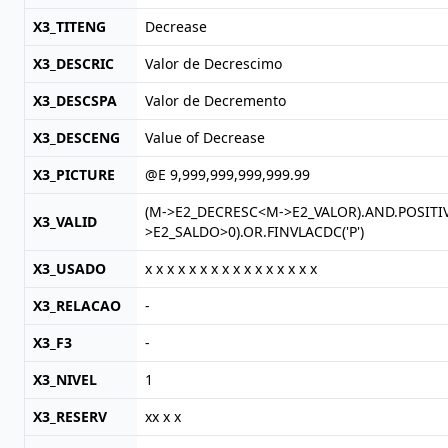
X3_TITENG
Decrease
X3_DESCRIC
Valor de Decrescimo
X3_DESCSPA
Valor de Decremento
X3_DESCENG
Value of Decrease
X3_PICTURE
@E 9,999,999,999,999.99
(M->E2_DECRESC<M->E2_VALOR).AND.POSITIVO
X3_VALID
>E2_SALDO>0).OR.FINVLACDC('P')
X3_USADO
x x x x x x x x x x x x x x x x
X3_RELACAO
-
X3_F3
-
X3_NIVEL
1
X3_RESERV
xx x x