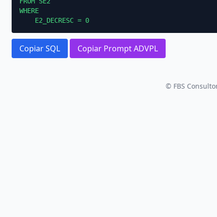
FROM SE2

WHERE

    E2_DECRESC = 0
Copiar SQL
Copiar Prompt ADVPL
© FBS Consultor