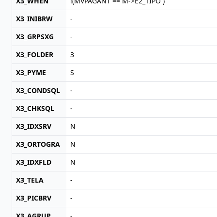
X3_WHEN
!(MVPAGANT == M->E2_TIPO )
X3_INIBRW
-
X3_GRPSXG
-
X3_FOLDER
3
X3_PYME
S
X3_CONDSQL
-
X3_CHKSQL
-
X3_IDXSRV
N
X3_ORTOGRA
N
X3_IDXFLD
N
X3_TELA
-
X3_PICBRV
-
X3_AGRUP
-