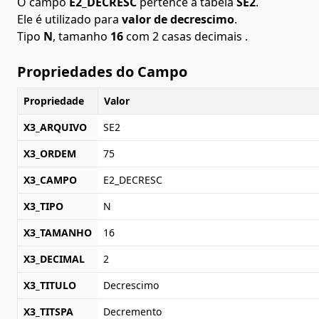
O campo
E2_DECRESC
pertence à tabela
SE2
.
Ele é utilizado para
valor de decrescimo
.
Tipo
N
, tamanho
16
com 2 casas decimais .
Propriedades do Campo
Propriedade
Valor
X3_ARQUIVO
SE2
X3_ORDEM
75
X3_CAMPO
E2_DECRESC
X3_TIPO
N
X3_TAMANHO
16
X3_DECIMAL
2
X3_TITULO
Decrescimo
X3_TITSPA
Decremento