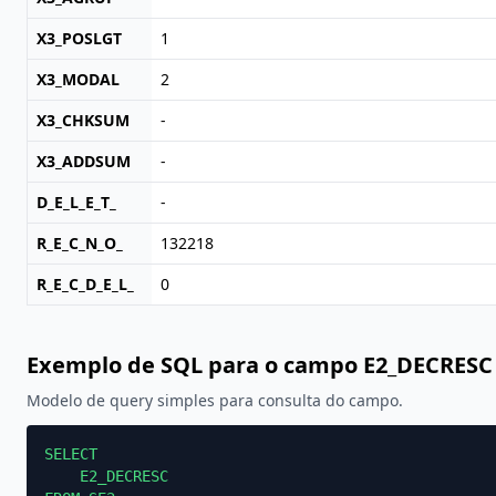
X3_POSLGT
1
X3_MODAL
2
X3_CHKSUM
-
X3_ADDSUM
-
D_E_L_E_T_
-
R_E_C_N_O_
132218
R_E_C_D_E_L_
0
Exemplo de SQL para o campo E2_DECRESC
Modelo de query simples para consulta do campo.
SELECT

    E2_DECRESC
