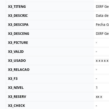
X3_TITENG
DIRF Ge
X3_DESCRIC
Data de
X3_DESCSPA
Fecha G
X3_DESCENG
DIRF Ge
X3_PICTURE
-
X3_VALID
-
X3_USADO
x x x x x
X3_RELACAO
-
X3_F3
-
X3_NIVEL
1
X3_RESERV
xx x
X3_CHECK
-