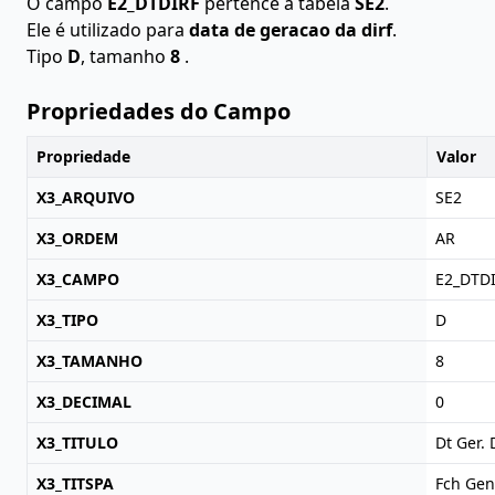
O campo
E2_DTDIRF
pertence à tabela
SE2
.
Ele é utilizado para
data de geracao da dirf
.
Tipo
D
, tamanho
8
.
Propriedades do Campo
Propriedade
Valor
X3_ARQUIVO
SE2
X3_ORDEM
AR
X3_CAMPO
E2_DTD
X3_TIPO
D
X3_TAMANHO
8
X3_DECIMAL
0
X3_TITULO
Dt Ger. 
X3_TITSPA
Fch Gen