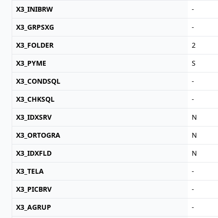
X3_INIBRW
-
X3_GRPSXG
-
X3_FOLDER
2
X3_PYME
S
X3_CONDSQL
-
X3_CHKSQL
-
X3_IDXSRV
N
X3_ORTOGRA
N
X3_IDXFLD
N
X3_TELA
-
X3_PICBRV
-
X3_AGRUP
-