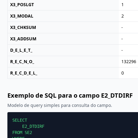
X3_POSLGT
1
X3_MODAL
2
X3_CHKSUM
-
X3_ADDSUM
-
D_E_L_E_T_
-
R_E_C_N_O_
132296
R_E_C_D_E_L_
0
Exemplo de SQL para o campo E2_DTDIRF
Modelo de query simples para consulta do campo.
SELECT

    E2_DTDIRF

FROM SE2
