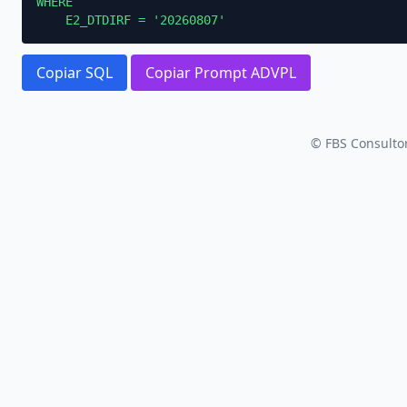
WHERE

    E2_DTDIRF = '20260807'
Copiar SQL
Copiar Prompt ADVPL
© FBS Consultor