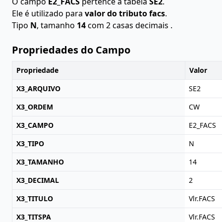
O campo
E2_FACS
pertence à tabela
SE2
.
Ele é utilizado para
valor do tributo facs
.
Tipo
N
, tamanho
14
com 2 casas decimais .
Propriedades do Campo
Propriedade
Valor
X3_ARQUIVO
SE2
X3_ORDEM
CW
X3_CAMPO
E2_FACS
X3_TIPO
N
X3_TAMANHO
14
X3_DECIMAL
2
X3_TITULO
Vlr.FACS
X3_TITSPA
Vlr.FACS