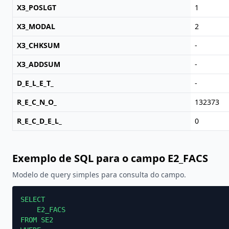
X3_POSLGT
1
X3_MODAL
2
X3_CHKSUM
-
X3_ADDSUM
-
D_E_L_E_T_
-
R_E_C_N_O_
132373
R_E_C_D_E_L_
0
Exemplo de SQL para o campo E2_FACS
Modelo de query simples para consulta do campo.
SELECT

    E2_FACS

FROM SE2
