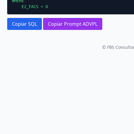
WHERE

    E2_FACS = 0
Copiar SQL
Copiar Prompt ADVPL
© FBS Consultor