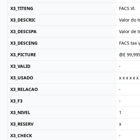
X3_TITENG
FACS Vl.
X3_DESCRIC
Valor do 
X3_DESCSPA
Valor de 
X3_DESCENG
FACS tax 
X3_PICTURE
@E 99,999
X3_VALID
-
X3_USADO
x x x x x x 
X3_RELACAO
-
X3_F3
-
X3_NIVEL
1
X3_RESERV
x
X3_CHECK
-