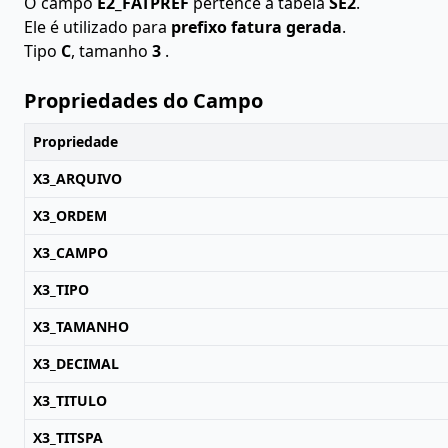
O campo
E2_FATPREF
pertence à tabela
SE2
.
Ele é utilizado para
prefixo fatura gerada
.
Tipo
C
, tamanho
3
.
Propriedades do Campo
Propriedade
X3_ARQUIVO
X3_ORDEM
X3_CAMPO
X3_TIPO
X3_TAMANHO
X3_DECIMAL
X3_TITULO
X3_TITSPA