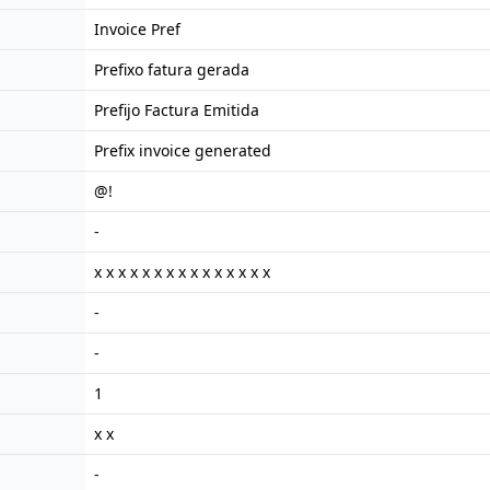
Invoice Pref
Prefixo fatura gerada
Prefijo Factura Emitida
Prefix invoice generated
@!
-
x x x x x x x x x x x x x x x
-
-
1
x x
-