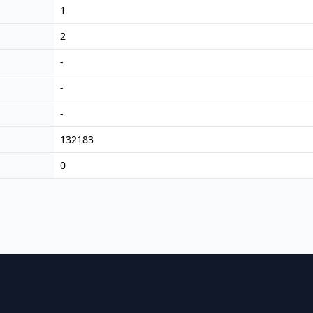
1
2
-
-
-
132183
0