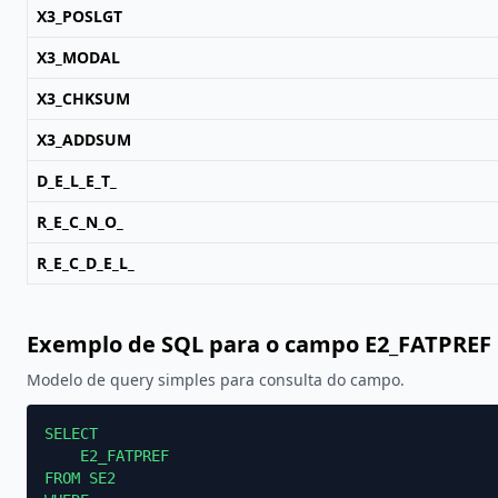
X3_POSLGT
X3_MODAL
X3_CHKSUM
X3_ADDSUM
D_E_L_E_T_
R_E_C_N_O_
R_E_C_D_E_L_
Exemplo de SQL para o campo E2_FATPREF
Modelo de query simples para consulta do campo.
SELECT

    E2_FATPREF

FROM SE2
