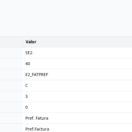
Valor
SE2
40
E2_FATPREF
C
3
0
Pref. Fatura
Pref.Factura