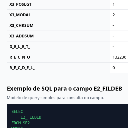
X3_POSLGT
1
X3_MODAL
2
X3_CHKSUM
-
X3_ADDSUM
-
D_E_L_E_T_
-
R_E_C_N_O_
132236
R_E_C_D_E_L_
0
Exemplo de SQL para o campo E2_FILDEB
Modelo de query simples para consulta do campo.
SELECT

    E2_FILDEB

FROM SE2
