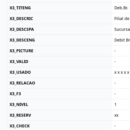
X3_TITENG
Deb.Br.
X3_DESCRIC
Filial d
X3_DESCSPA
Sucursa
X3_DESCENG
Debit B
X3_PICTURE
-
X3_VALID
-
X3_USADO
x x x x x
X3_RELACAO
-
X3_F3
-
X3_NIVEL
1
X3_RESERV
xx
X3_CHECK
-