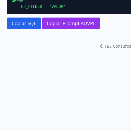
WHERE

    E2_FILDEB = 'VALOR'
Copiar SQL
Copiar Prompt ADVPL
© FBS Consultor