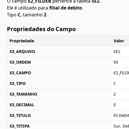
O campo
E2_FILDEB
pertence à tabela
SE2
.
Ele é utilizado para
filial de debito
.
Tipo
C
, tamanho
2
.
Propriedades do Campo
Propriedade
Valor
X3_ARQUIVO
SE2
X3_ORDEM
93
X3_CAMPO
E2_FILD
X3_TIPO
C
X3_TAMANHO
2
X3_DECIMAL
0
X3_TITULO
Fil.Debi
X3_TITSPA
Suc. De