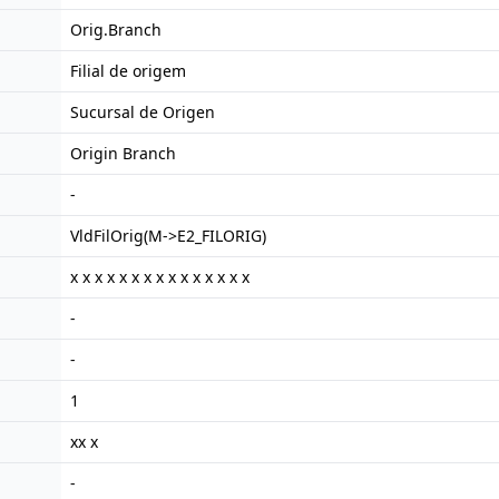
Orig.Branch
Filial de origem
Sucursal de Origen
Origin Branch
-
VldFilOrig(M->E2_FILORIG)
x x x x x x x x x x x x x x x
-
-
1
xx x
-