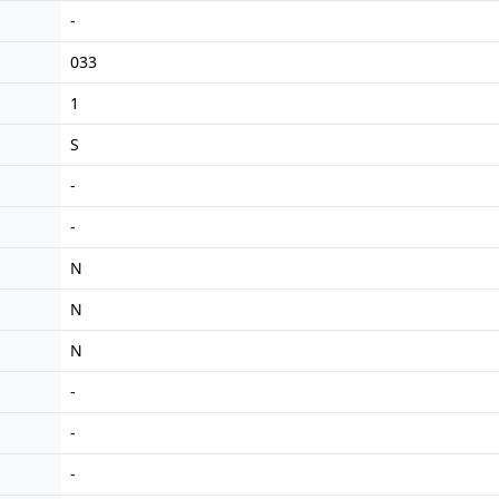
-
033
1
S
-
-
N
N
N
-
-
-