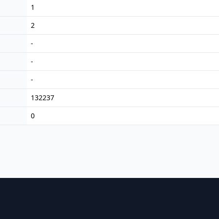
1
2
-
-
-
132237
0