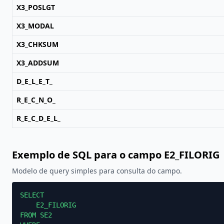
X3_POSLGT
X3_MODAL
X3_CHKSUM
X3_ADDSUM
D_E_L_E_T_
R_E_C_N_O_
R_E_C_D_E_L_
Exemplo de SQL para o campo E2_FILORIG
Modelo de query simples para consulta do campo.
SELECT

    E2_FILORIG

FROM SE2
