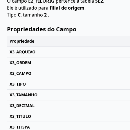
O campo
E2_FILORIG
pertence à tabela
SE2
.
Ele é utilizado para
filial de origem
.
Tipo
C
, tamanho
2
.
Propriedades do Campo
Propriedade
X3_ARQUIVO
X3_ORDEM
X3_CAMPO
X3_TIPO
X3_TAMANHO
X3_DECIMAL
X3_TITULO
X3_TITSPA