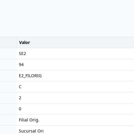
Valor
SE2
94
E2_FILORIG
C
2
0
Filial Orig.
Sucursal Ori