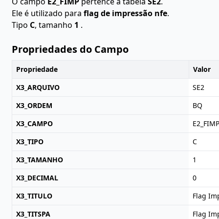
O campo
E2_FIMP
pertence à tabela
SE2
.
Ele é utilizado para
flag de impressão nfe
.
Tipo
C
, tamanho
1
.
Propriedades do Campo
Propriedade
Valor
X3_ARQUIVO
SE2
X3_ORDEM
BQ
X3_CAMPO
E2_FIM
X3_TIPO
C
X3_TAMANHO
1
X3_DECIMAL
0
X3_TITULO
Flag Im
X3_TITSPA
Flag Im