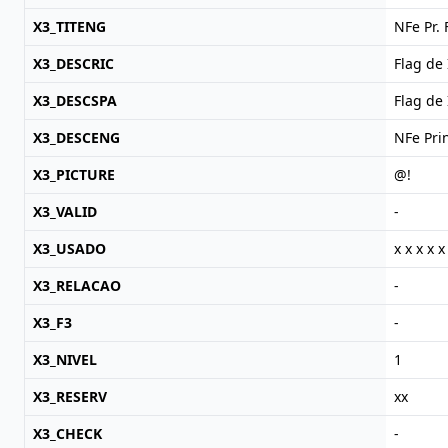
X3_TITENG
NFe Pr. 
X3_DESCRIC
Flag de
X3_DESCSPA
Flag de
X3_DESCENG
NFe Prin
X3_PICTURE
@!
X3_VALID
-
X3_USADO
x x x x x
X3_RELACAO
-
X3_F3
-
X3_NIVEL
1
X3_RESERV
xx
X3_CHECK
-