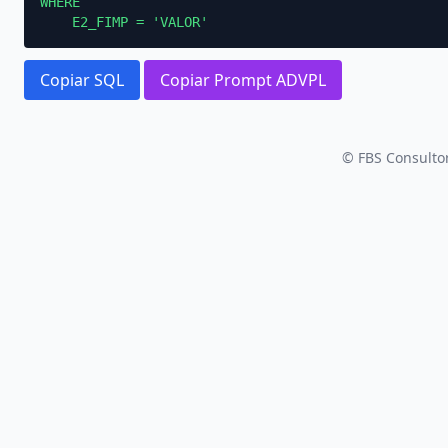
WHERE

    E2_FIMP = 'VALOR'
Copiar SQL
Copiar Prompt ADVPL
© FBS Consultor