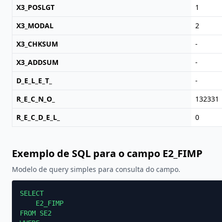
X3_POSLGT
1
X3_MODAL
2
X3_CHKSUM
-
X3_ADDSUM
-
D_E_L_E_T_
-
R_E_C_N_O_
132331
R_E_C_D_E_L_
0
Exemplo de SQL para o campo E2_FIMP
Modelo de query simples para consulta do campo.
SELECT

    E2_FIMP

FROM SE2
