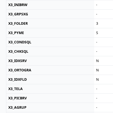
X3_INIBRW
-
X3_GRPSXG
-
X3_FOLDER
3
X3_PYME
S
X3_CONDSQL
-
X3_CHKSQL
-
X3_IDXSRV
N
X3_ORTOGRA
N
X3_IDXFLD
N
X3_TELA
-
X3_PICBRV
-
X3_AGRUP
-