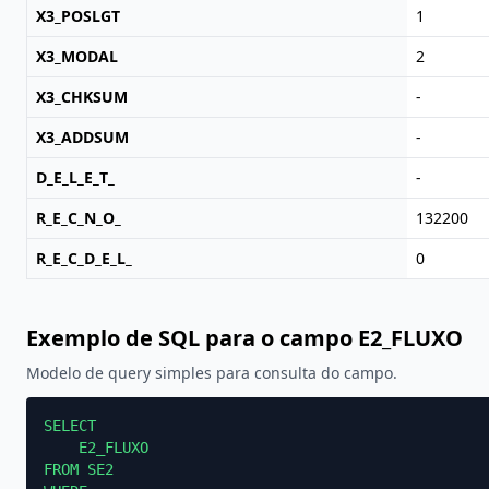
X3_POSLGT
1
X3_MODAL
2
X3_CHKSUM
-
X3_ADDSUM
-
D_E_L_E_T_
-
R_E_C_N_O_
132200
R_E_C_D_E_L_
0
Exemplo de SQL para o campo E2_FLUXO
Modelo de query simples para consulta do campo.
SELECT

    E2_FLUXO

FROM SE2
