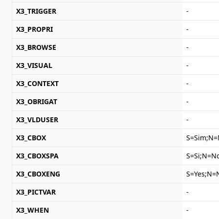
X3_TRIGGER
-
X3_PROPRI
-
X3_BROWSE
-
X3_VISUAL
-
X3_CONTEXT
-
X3_OBRIGAT
-
X3_VLDUSER
-
X3_CBOX
S=Sim;N=
X3_CBOXSPA
S=Si;N=N
X3_CBOXENG
S=Yes;N=
X3_PICTVAR
-
X3_WHEN
-