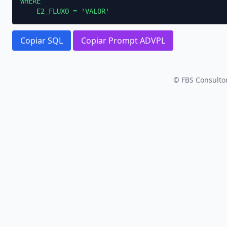
WHERE

    E2_FLUXO = 'VALOR'
Copiar SQL
Copiar Prompt ADVPL
© FBS Consultor