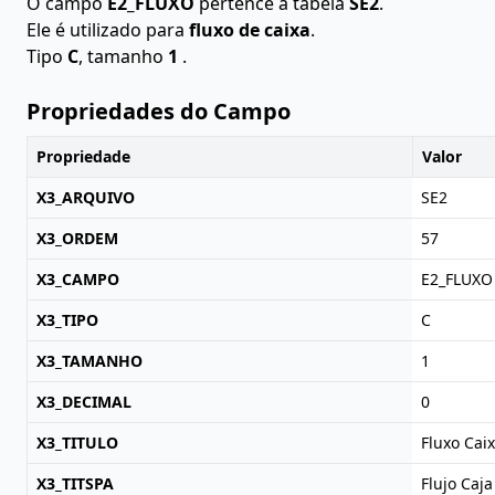
O campo
E2_FLUXO
pertence à tabela
SE2
.
Ele é utilizado para
fluxo de caixa
.
Tipo
C
, tamanho
1
.
Propriedades do Campo
Propriedade
Valor
X3_ARQUIVO
SE2
X3_ORDEM
57
X3_CAMPO
E2_FLUXO
X3_TIPO
C
X3_TAMANHO
1
X3_DECIMAL
0
X3_TITULO
Fluxo Cai
X3_TITSPA
Flujo Caja