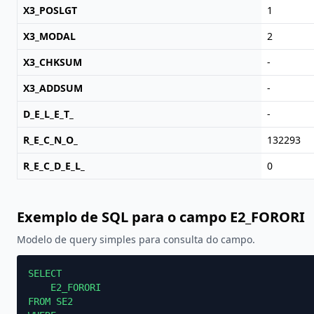
X3_POSLGT
1
X3_MODAL
2
X3_CHKSUM
-
X3_ADDSUM
-
D_E_L_E_T_
-
R_E_C_N_O_
132293
R_E_C_D_E_L_
0
Exemplo de SQL para o campo E2_FORORI
Modelo de query simples para consulta do campo.
SELECT

    E2_FORORI

FROM SE2
