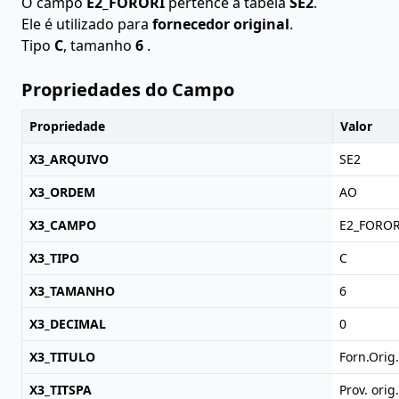
O campo
E2_FORORI
pertence à tabela
SE2
.
Ele é utilizado para
fornecedor original
.
Tipo
C
, tamanho
6
.
Propriedades do Campo
Propriedade
Valor
X3_ARQUIVO
SE2
X3_ORDEM
AO
X3_CAMPO
E2_FOROR
X3_TIPO
C
X3_TAMANHO
6
X3_DECIMAL
0
X3_TITULO
Forn.Orig.
X3_TITSPA
Prov. orig.