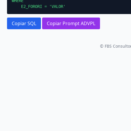
WHERE

    E2_FORORI = 'VALOR'
Copiar SQL
Copiar Prompt ADVPL
© FBS Consultor