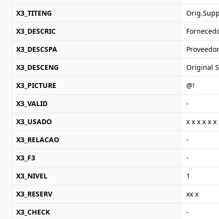
X3_TITENG
Orig.Supp
X3_DESCRIC
Fornecedo
X3_DESCSPA
Proveedor
X3_DESCENG
Original 
X3_PICTURE
@!
X3_VALID
-
X3_USADO
x x x x x x 
X3_RELACAO
-
X3_F3
-
X3_NIVEL
1
X3_RESERV
xx x
X3_CHECK
-