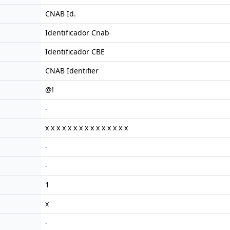
CNAB Id.
Identificador Cnab
Identificador CBE
CNAB Identifier
@!
-
x x x x x x x x x x x x x x x
-
-
1
x
-