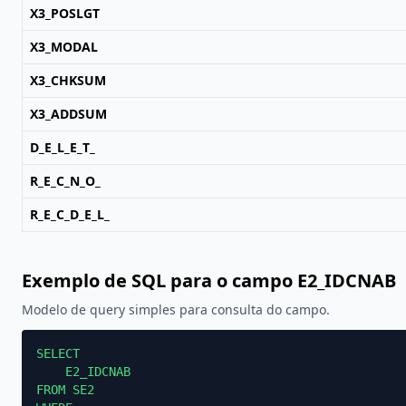
X3_POSLGT
X3_MODAL
X3_CHKSUM
X3_ADDSUM
D_E_L_E_T_
R_E_C_N_O_
R_E_C_D_E_L_
Exemplo de SQL para o campo E2_IDCNAB
Modelo de query simples para consulta do campo.
SELECT

    E2_IDCNAB

FROM SE2
