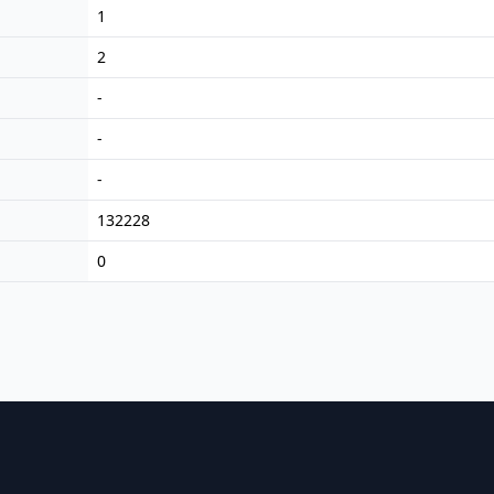
1
2
-
-
-
132228
0