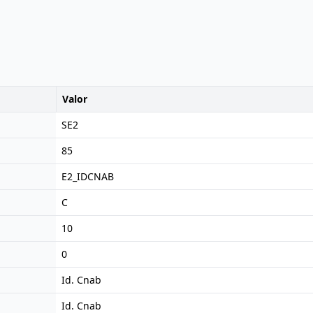
Valor
SE2
85
E2_IDCNAB
C
10
0
Id. Cnab
Id. Cnab