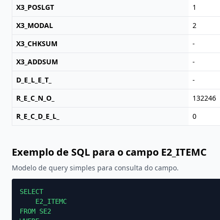
X3_POSLGT
1
X3_MODAL
2
X3_CHKSUM
-
X3_ADDSUM
-
D_E_L_E_T_
-
R_E_C_N_O_
132246
R_E_C_D_E_L_
0
Exemplo de SQL para o campo E2_ITEMC
Modelo de query simples para consulta do campo.
SELECT

    E2_ITEMC

FROM SE2
