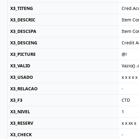
X3_TITENG
Cred.Acc
X3_DESCRIC
Item Con
X3_DESCSPA
Item Con
X3_DESCENG
Credit 
X3_PICTURE
@!
X3_VALID
Vazio() 
X3_USADO
x x x x x 
X3_RELACAO
-
X3_F3
CTD
X3_NIVEL
1
X3_RESERV
x x xx x
X3_CHECK
-