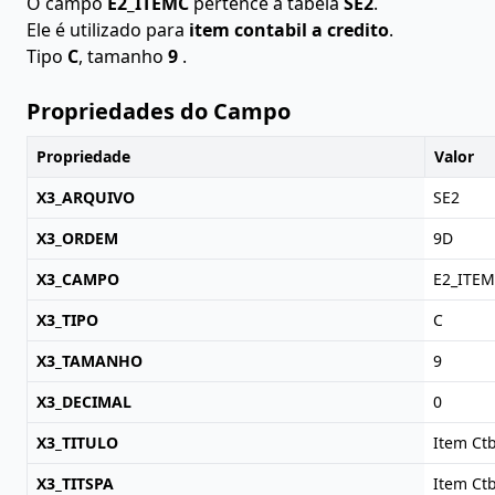
O campo
E2_ITEMC
pertence à tabela
SE2
.
Ele é utilizado para
item contabil a credito
.
Tipo
C
, tamanho
9
.
Propriedades do Campo
Propriedade
Valor
X3_ARQUIVO
SE2
X3_ORDEM
9D
X3_CAMPO
E2_ITE
X3_TIPO
C
X3_TAMANHO
9
X3_DECIMAL
0
X3_TITULO
Item Ct
X3_TITSPA
Item Ct