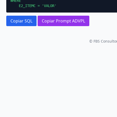
WHERE

    E2_ITEMC = 'VALOR'
Copiar SQL
Copiar Prompt ADVPL
© FBS Consultor